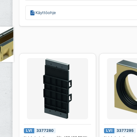
Käyttöohje
LVI
3377280
LVI
3377295