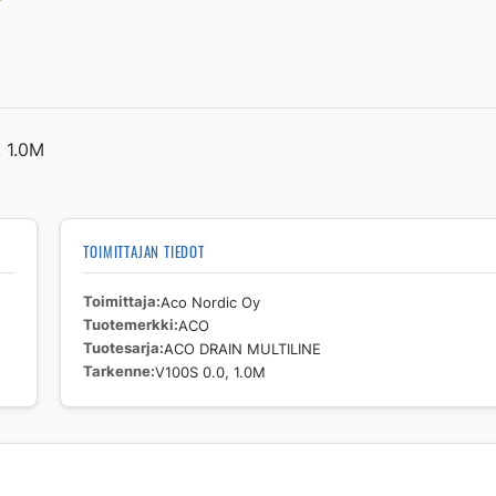
1.0M
määrä
 1.0M
TOIMITTAJAN TIEDOT
Toimittaja
Aco Nordic Oy
Tuotemerkki
ACO
Tuotesarja
ACO DRAIN MULTILINE
Tarkenne
V100S 0.0, 1.0M