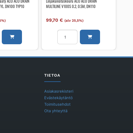
pääty ACO ACO DRAIN
Linjakuivatuskouru ACO ACO DRAIN
TYL. DN100 TYP10
MULTILINE V100S 0.2, 0.5M, DN110
99,70
€
,5%)
(alv 25,5%)
tuskourun
Linjakuivatuskouru
ACO
ACO
DRAIN
MULTILINE
E
V100S
0.2,
TIETOA
0.5M,
DN110
Asiakasrekisteri
määrä
Evästekäytäntö
Toimitusehdot
Ota yhteyttä