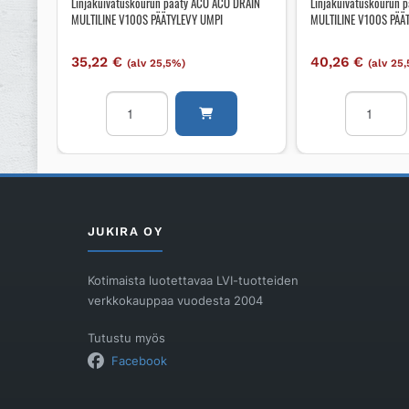
Linjakuivatuskourun pääty ACO ACO DRAIN
Linjakuivatuskourun 
MULTILINE V100S PÄÄTYLEVY UMPI
MULTILINE V100S PÄÄ
35,22
€
40,26
€
(alv 25,5%)
(alv 25
Linjakuivatuskourun
Linjakuiva
pääty
pääty
ACO
ACO
ACO
ACO
DRAIN
DRAIN
MULTILINE
MULTILIN
V100S
V100S
JUKIRA OY
PÄÄTYLEVY
PÄÄTYL.
UMPI
DN100
Kotimaista luotettavaa LVI-tuotteiden
määrä
TYP10
verkkokauppaa vuodesta 2004
määrä
Tutustu myös
Facebook