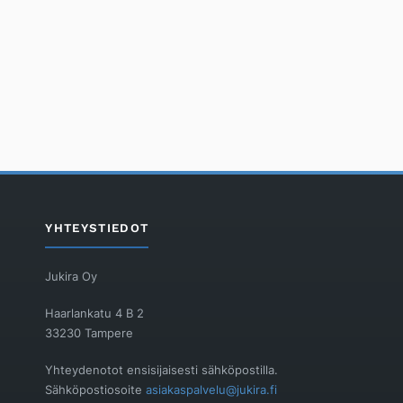
YHTEYSTIEDOT
Jukira Oy
Haarlankatu 4 B 2
33230 Tampere
Yhteydenotot ensisijaisesti sähköpostilla.
Sähköpostiosoite
asiakaspalvelu@jukira.fi