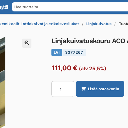
eyttä
Hae tuotteita...
kemikaalit, lattiakaivot ja erikoisvesilukot
Linjakuivatus
Tuot
Linjakuivatuskouru ACO
LVI
3377267
111,00
€
(alv 25,5%)
Linjakuivatuskouru
Lisää ostoskoriin
ACO
ACO
DRAIN
MULTILINE
V100S
0.0,