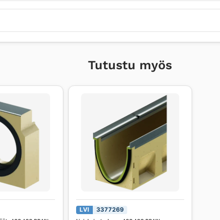
Tutustu myös
LVI
3377269