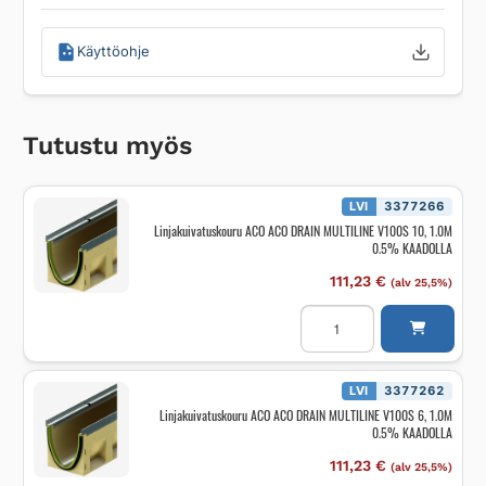
Käyttöohje
Tutustu myös
LVI
3377266
Linjakuivatuskouru ACO ACO DRAIN MULTILINE V100S 10, 1.0M
0.5% KAADOLLA
111,23
€
(alv 25,5%)
Linjakuivatuskouru
ACO
ACO
DRAIN
MULTILINE
V100S
LVI
3377262
10,
Linjakuivatuskouru ACO ACO DRAIN MULTILINE V100S 6, 1.0M
1.0M
0.5% KAADOLLA
0.5%
KAADOLLA
määrä
111,23
€
(alv 25,5%)