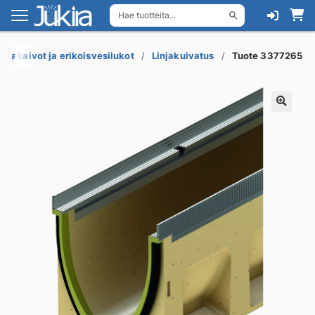
Hae tuotteita...
Siirry
Siirry
navigointiin
sisältöön
ttiakaivot ja erikoisvesilukot
Linjakuivatus
Tuote 3377265