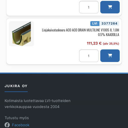
Linjakuivatuskouru
ACO
ACO
DRAIN
MULTILINE
V100S
LVI
3377264
6,
Linjakuivatuskouru ACO ACO DRAIN MULTILINE V100S 8, 1.0M
1.0M
0.5% KAADOLLA
0.5%
KAADOLLA
määrä
111,23
€
(alv 25,5%)
Linjakuivatuskouru
ACO
ACO
DRAIN
MULTILINE
V100S
8,
1.0M
0.5%
JUKIRA OY
KAADOLLA
määrä
Kotimaista luotettavaa LVI-tuotteiden
verkkokauppaa vuodesta 2004
Tutustu myös
Facebook