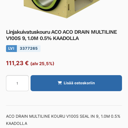
Linjakuivatuskouru ACO ACO DRAIN MULTILINE
V100S 9, 1.0M 0.5% KAADOLLA
LVI
3377265
111,23
€
(alv 25,5%)
Linjakuivatuskouru
Lisää ostoskoriin
ACO
ACO
DRAIN
MULTILINE
V100S
ACO DRAIN MULTILINE KOURU V100S SEAL IN 9, 1.0M 0.5%
9,
KAADOLLA
1.0M