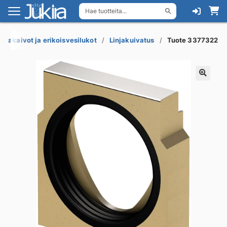
Hae tuotteita...
Siirry
Siirry
navigointiin
sisältöön
ttiakaivot ja erikoisvesilukot
Linjakuivatus
Tuote 3377322