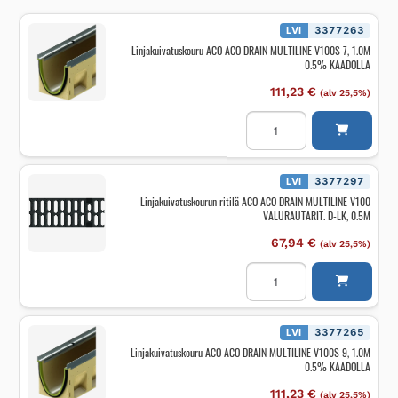
LVI
3377263
Linjakuivatuskouru ACO ACO DRAIN MULTILINE V100S 7, 1.0M
0.5% KAADOLLA
111,23
€
(alv 25,5%)
Linjakuivatuskouru
ACO
ACO
DRAIN
MULTILINE
V100S
LVI
3377297
7,
Linjakuivatuskourun ritilä ACO ACO DRAIN MULTILINE V100
1.0M
VALURAUTARIT. D-LK, 0.5M
0.5%
KAADOLLA
määrä
67,94
€
(alv 25,5%)
Linjakuivatuskourun
ritilä
ACO
ACO
DRAIN
MULTILINE
LVI
3377265
V100
Linjakuivatuskouru ACO ACO DRAIN MULTILINE V100S 9, 1.0M
VALURAUTARIT.
0.5% KAADOLLA
D-
LK,
0.5M
111,23
€
(alv 25,5%)