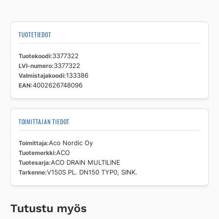
DN150
TYP0,
SINK.
TUOTETIEDOT
määrä
Tuotekoodi
3377322
LVI-numero
3377322
Valmistajakoodi
133386
EAN
4002626748096
TOIMITTAJAN TIEDOT
Toimittaja
Aco Nordic Oy
Tuotemerkki
ACO
Tuotesarja
ACO DRAIN MULTILINE
Tarkenne
V150S PL. DN150 TYP0, SINK.
Tutustu myös