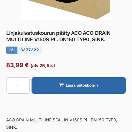
Linjakuivatuskourun pääty ACO ACO DRAIN
MULTILINE V150S PL. DN150 TYP0, SINK.
LVI
3377322
83,99
€
(alv 25,5%)
Linjakuivatuskourun
Lisää ostoskoriin
pääty
ACO
ACO
DRAIN
MULTILINE
ACO DRAIN MULTILINE SEAL IN V150S PL. DN150 TYP0,
V150S
SINK.
PL.