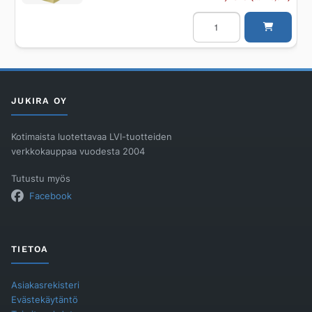
määrä
Linjakuivatuskouru
ACO
ACO
DRAIN
MULTILINE
V100S
9,
1.0M
0.5%
JUKIRA OY
KAADOLLA
määrä
Kotimaista luotettavaa LVI-tuotteiden
verkkokauppaa vuodesta 2004
Tutustu myös
Facebook
TIETOA
Asiakasrekisteri
Evästekäytäntö