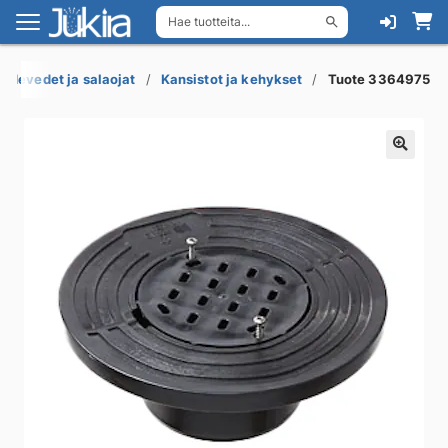
Hae tuotteita...
Siirry
Siirry
navigointiin
sisältöön
adevedet ja salaojat
Kansistot ja kehykset
Tuote 3364975