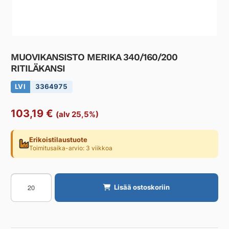
MUOVIKANSISTO MERIKA 340/160/200
RITILÄKANSI
LVI
3364975
103,19
€
(alv 25,5%)
Erikoistilaustuote
Toimitusaika-arvio: 3 viikkoa
MUOVIKANSISTO
Lisää ostoskoriin
MERIKA
340/160/200
RITILÄKANSI
määrä