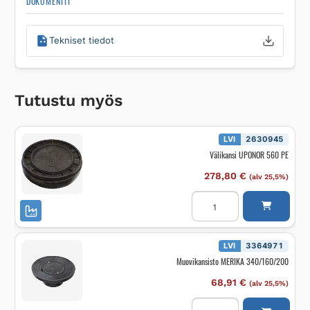
DOKUMENTIT
Tekniset tiedot
Tutustu myös
LVI
2630945
Välikansi UPONOR 560 PE
278,80
€
(alv 25,5%)
Välikansi
UPONOR
560
PE
määrä
LVI
3364971
Muovikansisto MERIKA 340/160/200
68,91
€
(alv 25,5%)
Muovikansisto