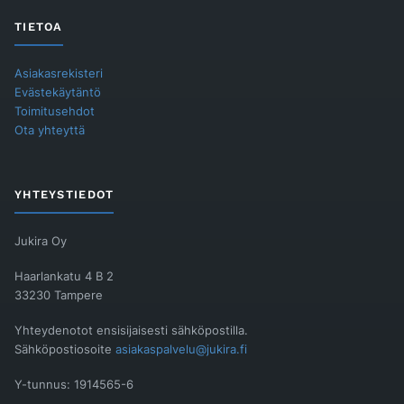
TIETOA
Asiakasrekisteri
Evästekäytäntö
Toimitusehdot
Ota yhteyttä
YHTEYSTIEDOT
Jukira Oy
Haarlankatu 4 B 2
33230 Tampere
Yhteydenotot ensisijaisesti sähköpostilla.
Sähköpostiosoite
asiakaspalvelu@jukira.fi
Y-tunnus: 1914565-6