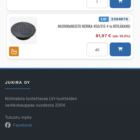
MERIKA
340/160/200
määrä
LVI
3364976
MUOVIKANSISTO MERIKA 450/315 4 tn RITILÄKANSI
81,97
€
(alv 25,5%)
MUOVIKANSISTO
MERIKA
450/315
4
tn
RITILÄKANSI
määrä
JUKIRA OY
Kotimaista luotettavaa LVI-tuotteiden
verkkokauppaa vuodesta 2004
Tutustu myös
Facebook