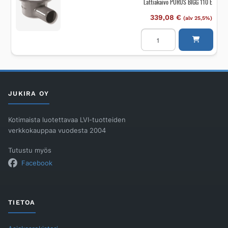
Lattiakaivo PURUS BIGG 110 E
339,08
€
(alv 25,5%)
Lattiakaivo
PURUS
BIGG
110
E
määrä
JUKIRA OY
Kotimaista luotettavaa LVI-tuotteiden
verkkokauppaa vuodesta 2004
Tutustu myös
Facebook
TIETOA