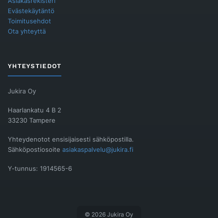
Asiakasrekisteri
Evästekäytäntö
Toimitusehdot
Ota yhteyttä
YHTEYSTIEDOT
Jukira Oy
Haarlankatu 4 B 2
33230 Tampere
Yhteydenotot ensisijaisesti sähköpostilla.
Sähköpostiosoite
asiakaspalvelu@jukira.fi
Y-tunnus: 1914565-6
© 2026 Jukira Oy