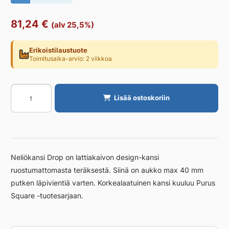
81,24
€
(alv 25,5%)
Erikoistilaustuote
Toimitusaika-arvio: 2 viikkoa
Lattiakaivon
Lisää ostoskoriin
kansi
neliö
PURUS
Drop
200x200
Neliökansi Drop on lattiakaivon design-kansi
aukollinen
ruostumattomasta teräksestä. Siinä on aukko max 40 mm
määrä
putken läpivientiä varten. Korkealaatuinen kansi kuuluu Purus
Square -tuotesarjaan.