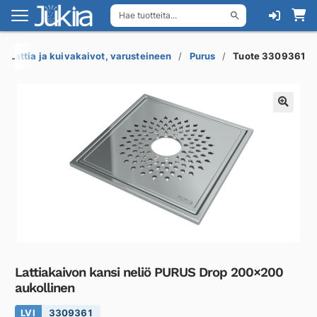
Hae tuotteita...
Siirry
Siirry
navigointiin
sisältöön
Lattia ja kuivakaivot, varusteineen
Purus
Tuote 3309361
Lattiakaivon kansi neliö PURUS Drop 200×200
aukollinen
LVI
3309361