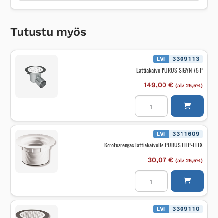
Tutustu myös
LVI
3309113
Lattiakaivo PURUS SIGYN 75 P
149,00
€
(alv 25,5%)
Lattiakaivo
PURUS
SIGYN
75
P
määrä
LVI
3311609
Korotusrengas lattiakaivolle PURUS FHP-FLEX
30,07
€
(alv 25,5%)
Korotusrengas
lattiakaivolle
PURUS
FHP-
FLEX
määrä
LVI
3309110