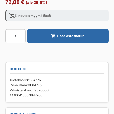
72,88
€
(alv 25,5%)
Ei noutoa myymälästä
Huonetermostaatti
Lisää ostoskoriin
ÖSTBERG
TM
1
TM1
määrä
TUOTETIEDOT
Tuotekoodi
8084776
LVI-numero
8084776
Valmistajakoodi
9520036
EAN
6415880847760