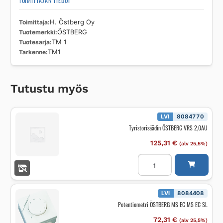
TOIMITTAJAN TIEDOT
Toimittaja
H. Östberg Oy
Tuotemerkki
ÖSTBERG
Tuotesarja
TM 1
Tarkenne
TM1
Tutustu myös
LVI
8084770
Tyristorisäädin ÖSTBERG VRS 2,0AU
125,31
€
(alv 25,5%)
Tyristorisäädin
ÖSTBERG
VRS
2,0AU
määrä
LVI
8084408
Potentiometri ÖSTBERG MS EC MS EC SL
72,31
€
(alv 25,5%)