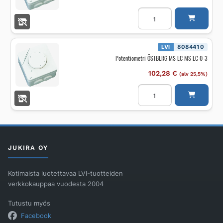
Potentiometri
ÖSTBERG
MS
EC
MS
EC
LVI
8084410
SL
Potentiometri ÖSTBERG MS EC MS EC 0-3
määrä
102,28
€
(alv 25,5%)
Potentiometri
ÖSTBERG
MS
EC
MS
EC
0-
3
määrä
JUKIRA OY
Kotimaista luotettavaa LVI-tuotteiden
verkkokauppaa vuodesta 2004
Tutustu myös
Facebook