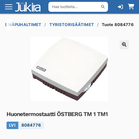
Hae tuotteita...
Siirry
Siirry
navigointiin
sisältöön
 SEINÄPUHALTIMET
TYRISTORISÄÄTIMET
Tuote 8084776
Huonetermostaatti ÖSTBERG TM 1 TM1
LVI
8084776