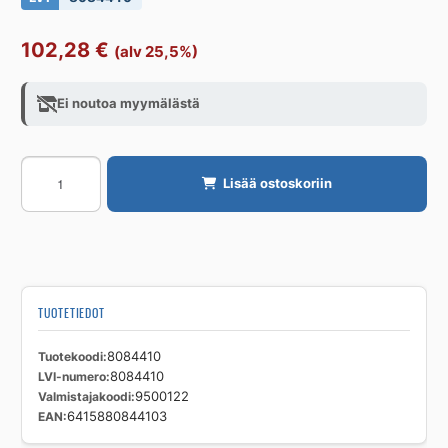
102,28
€
(alv 25,5%)
Ei noutoa myymälästä
Potentiometri
Lisää ostoskoriin
ÖSTBERG
MS
EC
MS
EC
0-
TUOTETIEDOT
3
määrä
Tuotekoodi
8084410
LVI-numero
8084410
Valmistajakoodi
9500122
EAN
6415880844103