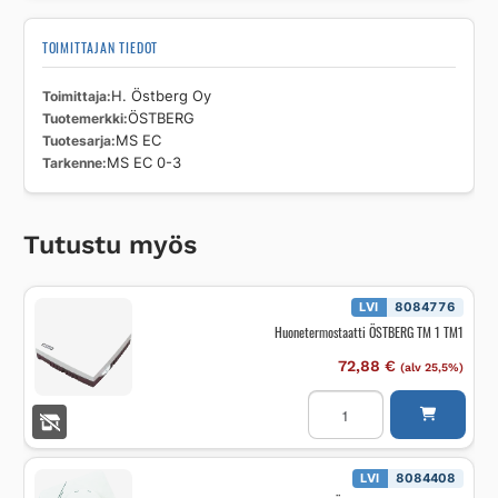
TOIMITTAJAN TIEDOT
Toimittaja
H. Östberg Oy
Tuotemerkki
ÖSTBERG
Tuotesarja
MS EC
Tarkenne
MS EC 0-3
Tutustu myös
LVI
8084776
Huonetermostaatti ÖSTBERG TM 1 TM1
72,88
€
(alv 25,5%)
Huonetermostaatti
ÖSTBERG
TM
1
TM1
määrä
LVI
8084408