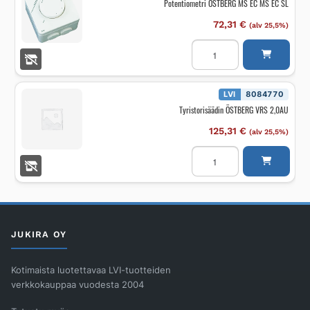
Potentiometri ÖSTBERG MS EC MS EC SL
72,31
€
(alv 25,5%)
Potentiometri
ÖSTBERG
MS
EC
MS
EC
LVI
8084770
SL
Tyristorisäädin ÖSTBERG VRS 2,0AU
määrä
125,31
€
(alv 25,5%)
Tyristorisäädin
ÖSTBERG
VRS
2,0AU
määrä
JUKIRA OY
Kotimaista luotettavaa LVI-tuotteiden
verkkokauppaa vuodesta 2004