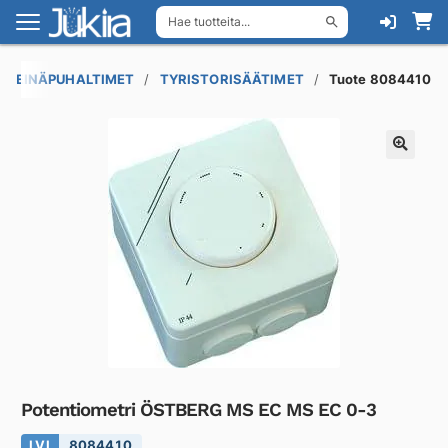
Hae tuotteita...
Siirry
Siirry
navigointiin
sisältöön
A SEINÄPUHALTIMET
TYRISTORISÄÄTIMET
Tuote 8084410
Potentiometri ÖSTBERG MS EC MS EC 0-3
LVI
8084410