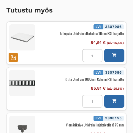
Tutustu myös
LVI
3307986
Jatkopala Unidrain ulkokulma 10mm RST harjattu
84,91
€
(alv 25,5%)
Jatkopala
Unidrain
ulkokulma
10mm
RST
harjattu
LVI
3307586
määrä
Ritilä Unidrain 1000mm Column RST harjattu
85,81
€
(alv 25,5%)
Ritilä
Unidrain
1000mm
Column
RST
harjattu
LVI
3308155
määrä
Viemärikaivo Unidrain linjakaivolle Ø 75 mm