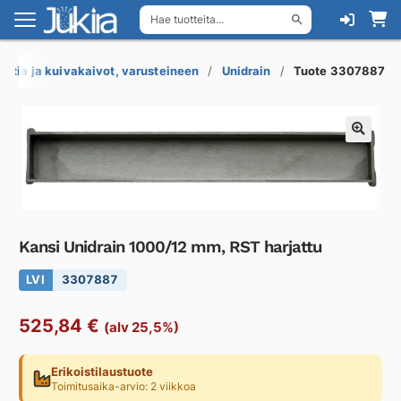
Hae tuotteita...
Siirry
Siirry
navigointiin
sisältöön
Lattia ja kuivakaivot, varusteineen
Unidrain
Tuote 3307887
Kansi Unidrain 1000/12 mm, RST harjattu
LVI
3307887
525,84
€
(alv 25,5%)
Erikoistilaustuote
Toimitusaika-arvio: 2 viikkoa