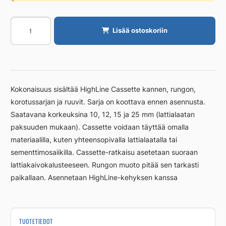
Kansi
Lisää ostoskoriin
Unidrain
1000/12
mm,
RST
harjattu
Kokonaisuus sisältää HighLine Cassette kannen, rungon,
määrä
korotussarjan ja ruuvit. Sarja on koottava ennen asennusta.
Saatavana korkeuksina 10, 12, 15 ja 25 mm (lattialaatan
paksuuden mukaan). Cassette voidaan täyttää omalla
materiaalilla, kuten yhteensopivalla lattialaatalla tai
sementtimosaiikilla. Cassette-ratkaisu asetetaan suoraan
lattiakaivokalusteeseen. Rungon muoto pitää sen tarkasti
paikallaan. Asennetaan HighLine-kehyksen kanssa
TUOTETIEDOT