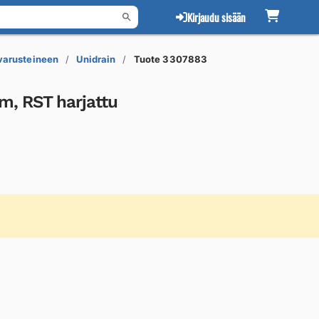
Kirjaudu sisään
 varusteineen
Unidrain
Tuote 3307883
m, RST harjattu