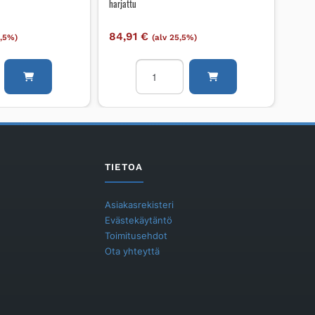
harjattu
84,91
€
5,5%)
(alv 25,5%)
okaluste
Jatkopala
Unidrain
ulkokulma
aippa
10mm
RST
harjattu
määrä
TIETOA
Asiakasrekisteri
Evästekäytäntö
Toimitusehdot
Ota yhteyttä