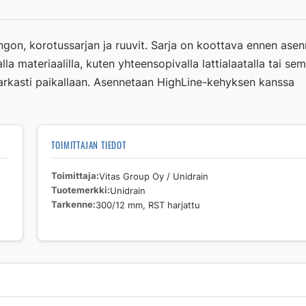
mm,
RST
harjattu
gon, korotussarjan ja ruuvit. Sarja on koottava ennen asen
määrä
materiaalilla, kuten yhteensopivalla lattialaatalla tai sem
arkasti paikallaan. Asennetaan HighLine-kehyksen kanssa
TOIMITTAJAN TIEDOT
Toimittaja
Vitas Group Oy / Unidrain
Tuotemerkki
Unidrain
Tarkenne
300/12 mm, RST harjattu