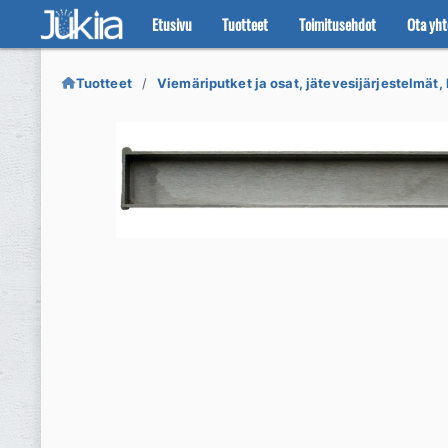
Etusivu
Tuotteet
Toimitusehdot
Ota yht
Siirry
Siirry
navigointiin
sisältöön
Tuotteet
Viemäriputket ja osat, jätevesijärjestelmät, 