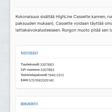
Kokonaisuus sisältää HighLine Cassette kannen, run
paksuuden mukaan). Cassette voidaan täyttää omalla 
lattiakaivokalusteeseen. Rungon muoto pitää sen t
TUOTETIEDOT
Tuotekoodi
3307883
LVI-numero
3307883
Valmistajakoodi
1940.0312
EAN
5707692005140
DOKUMENTIT