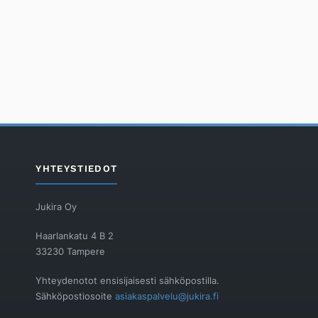
YHTEYSTIEDOT
Jukira Oy
Haarlankatu 4 B 2
33230 Tampere
Yhteydenotot ensisijaisesti sähköpostilla.
Sähköpostiosoite
asiakaspalvelu@jukira.fi