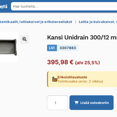
eyttä
Hae tuotteita...
kemikaalit, lattiakaivot ja erikoisvesilukot
Lattia ja kuivakaivot,
Kansi Unidrain 300/12 m
LVI
3307883
395,98
€
(alv 25,5%)
Erikoistilaustuote
Toimitusaika-arvio: 2 viikkoa
Kansi
Lisää ostoskoriin
Unidrain
300/12