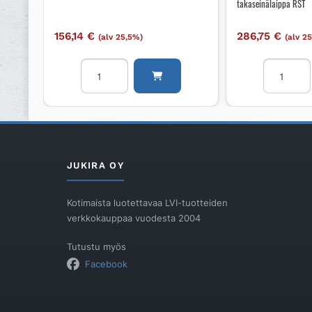
takaseinälaippa RST
156,14
€
286,75
€
(alv 25,5%)
(alv 2
Viemärikaivo
Lattiakaiv
Unidrain
Unidrain
linjakaivolle
800mm,
Ø
takaseinäl
75
RST
mm
määrä
määrä
JUKIRA OY
Kotimaista luotettavaa LVI-tuotteiden
verkkokauppaa vuodesta 2004
Tutustu myös
Facebook