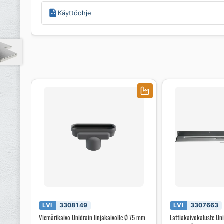
Käyttöohje
LVI
3308149
LVI
3307663
Viemärikaivo Unidrain linjakaivolle Ø 75 mm
Lattiakaivokaluste U