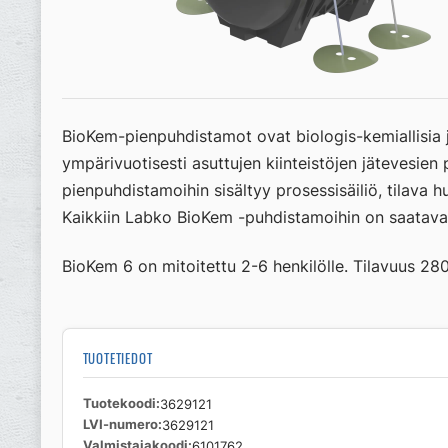
BioKem-pienpuhdistamot ovat biologis-kemiallisia jä
ympärivuotisesti asuttujen kiinteistöjen jätevesie
pienpuhdistamoihin sisältyy prosessisäiliö, tilava 
Kaikkiin Labko BioKem -puhdistamoihin on saatava
BioKem 6 on mitoitettu 2-6 henkilölle. Tilavuus 280
TUOTETIEDOT
Tuotekoodi
3629121
LVI-numero
3629121
Valmistajakoodi
6101762