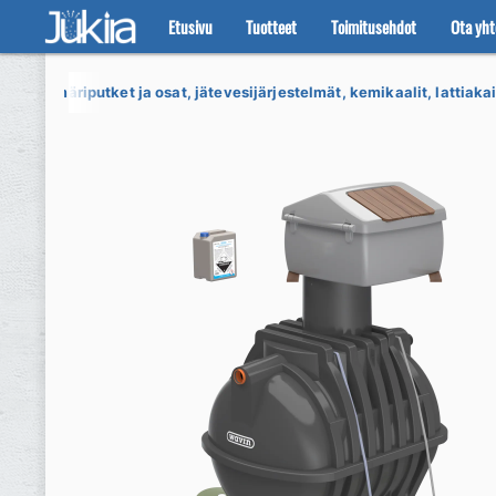
Etusivu
Tuotteet
Toimitusehdot
Ota yht
Siirry
Siirry
navigointiin
sisältöön
t
Viemäriputket ja osat, jätevesijärjestelmät, kemikaalit, lattiakai