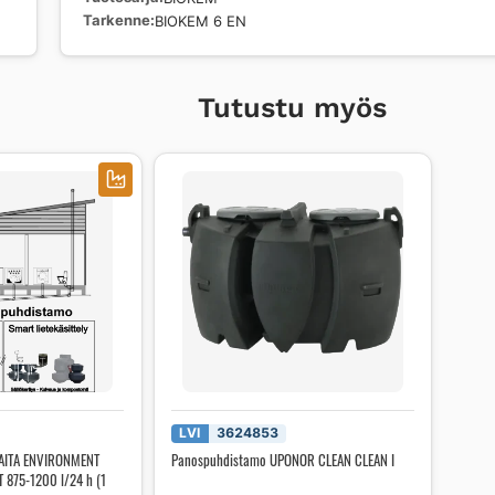
Tarkenne
BIOKEM 6 EN
Tutustu myös
LVI
3624853
AITA ENVIRONMENT
Panospuhdistamo UPONOR CLEAN CLEAN I
 875-1200 l/24 h (1