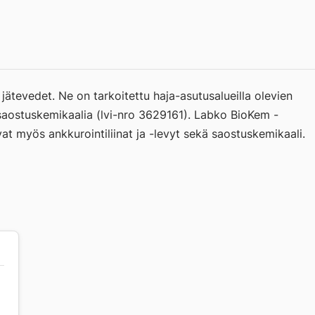
jätevedet. Ne on tarkoitettu haja-asutusalueilla olevien
-saostuskemikaalia (lvi-nro 3629161). Labko BioKem -
vat myös ankkurointiliinat ja -levyt sekä saostuskemikaali.