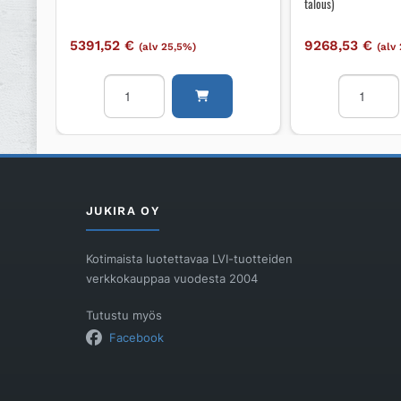
talous)
5391,52
€
9268,53
€
(alv 25,5%)
(alv
Pienpuhdistamo
Biokem
biolog.-
puhdistam
kemial.
RAITA
Labko
ENVIRON
Labko
RAITA
BioPlus
BIOKEM
-
PUHDIST
JUKIRA OY
puhdistamo
875-
määrä
1200
Kotimaista luotettavaa LVI-tuotteiden
l/24
verkkokauppaa vuodesta 2004
h
(1
Tutustu myös
talous)
Facebook
määrä