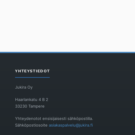
YHTEYSTIEDOT
Jukira Oy
Haarlankatu 4 B 2
33230 Tampere
Yhteydenotot ensisijaisesti sähköpostilla.
Sähköpostiosoite
asiakaspalvelu@jukira.fi