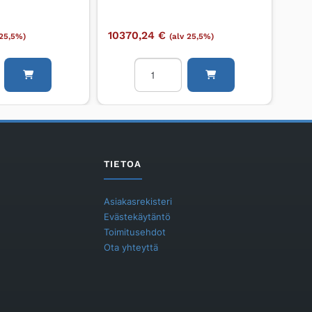
10370,24
€
 25,5%)
(alv 25,5%)
Panospuhdistamo
o
UPONOR
CLEAN
MENT
CLEAN
I
määrä
TIETOA
Asiakasrekisteri
Evästekäytäntö
Toimitusehdot
Ota yhteyttä