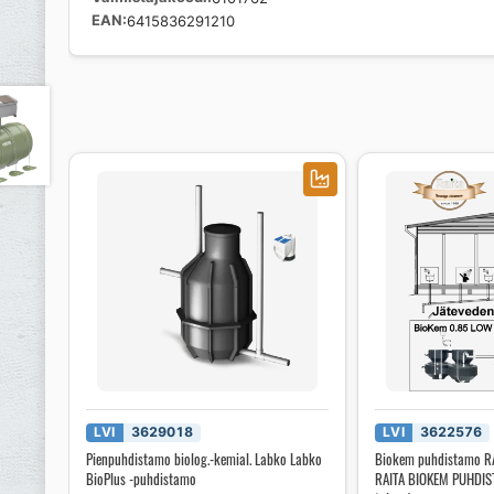
EAN
6415836291210
LVI
3629018
LVI
3622576
Pienpuhdistamo biolog.-kemial. Labko Labko
Biokem puhdistamo R
BioPlus -puhdistamo
RAITA BIOKEM PUHDIST