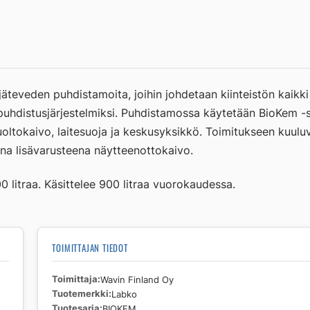
teveden puhdistamoita, joihin johdetaan kiinteistön kaikki 
n puhdistusjärjestelmiksi. Puhdistamossa käytetään BioKem 
huoltokaivo, laitesuoja ja keskusyksikkö. Toimitukseen kuulu
na lisävarusteena näytteenottokaivo.
0 litraa. Käsittelee 900 litraa vuorokaudessa.
TOIMITTAJAN TIEDOT
Toimittaja
Wavin Finland Oy
Tuotemerkki
Labko
Tuotesarja
BIOKEM