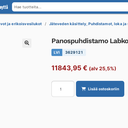
eyttä
Hae tuotteita...
vot ja erikoisvesilukot
Jäteveden käsittely, Puhdistamot, loka ja 
Panospuhdistamo Labk
LVI
3629121
11843,95
€
(alv 25,5%)
Panospuhdistamo
Lisää ostoskoriin
Labko
BIOKEM
BIOKEM
6
EN
määrä