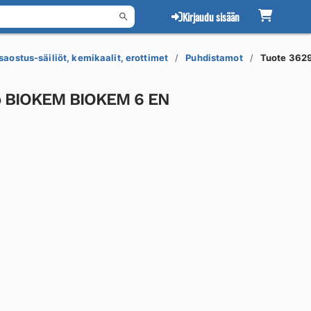
Kirjaudu sisään
saostus-säiliöt, kemikaalit, erottimet
Puhdistamot
Tuote 362
o BIOKEM BIOKEM 6 EN