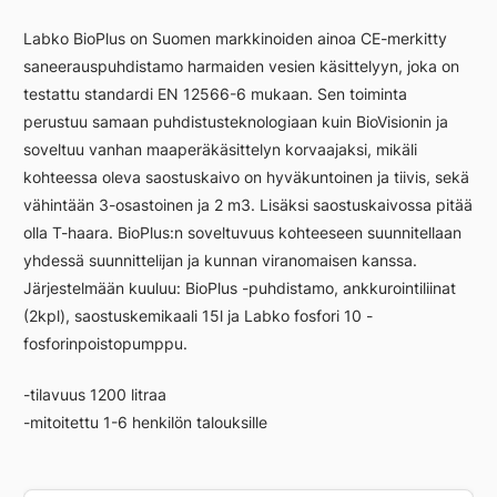
BioPlus
Labko BioPlus on Suomen markkinoiden ainoa CE-merkitty
-
saneerauspuhdistamo harmaiden vesien käsittelyyn, joka on
puhdistamo
testattu standardi EN 12566-6 mukaan. Sen toiminta
määrä
perustuu samaan puhdistusteknologiaan kuin BioVisionin ja
soveltuu vanhan maaperäkäsittelyn korvaajaksi, mikäli
kohteessa oleva saostuskaivo on hyväkuntoinen ja tiivis, sekä
vähintään 3-osastoinen ja 2 m3. Lisäksi saostuskaivossa pitää
olla T-haara. BioPlus:n soveltuvuus kohteeseen suunnitellaan
yhdessä suunnittelijan ja kunnan viranomaisen kanssa.
Järjestelmään kuuluu: BioPlus -puhdistamo, ankkurointiliinat
(2kpl), saostuskemikaali 15l ja Labko fosfori 10 -
fosforinpoistopumppu.
-tilavuus 1200 litraa
-mitoitettu 1-6 henkilön talouksille