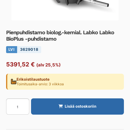
Pienpuhdistamo biolog.-kemial. Labko Labko
BioPlus -puhdistamo
LVI
3629018
5391,52
€
(alv 25,5%)
Erikoistilaustuote
Toimitusaika-arvio: 3 viikkoa
Pienpuhdistamo
Lisää ostoskoriin
biolog.-
kemial.
Labko
Labko