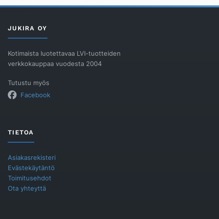
määrä
JUKIRA OY
Kotimaista luotettavaa LVI-tuotteiden
verkkokauppaa vuodesta 2004
Tutustu myös
Facebook
TIETOA
Asiakasrekisteri
Evästekäytäntö
Toimitusehdot
Ota yhteyttä