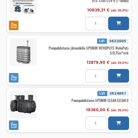
875-1200 l/24 h (1 talous)
10839,21
€
(alv 25,5%)
Biokem
puhdistamo
RAITA
ENVIRONMENT
RAITA
BIOKEM
LVI
3623005
PUHDIST
Pienpuhdistamo jätevedelle UPONOR WEHOPUTS WehoPuts
875-
5/0,75m³/vrk
1200
l/24
h
12879,90
€
(alv 25,5%)
(1
talous)
Pienpuhdistamo
määrä
jätevedelle
UPONOR
WEHOPUTS
WehoPuts
5/0,75m³/vrk
LVI
3624861
määrä
Panospuhdistamo UPONOR CLEAN CLEAN II
19360,00
€
(alv 25,5%)
Panospuhdistamo
UPONOR
CLEAN
CLEAN
II