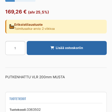
169,26
€
(alv 25,5%)
Erikoistilaustuote
Toimitusaika-arvio: 2 viikkoa
Putken
Lisää ostoskoriin
hattu
JUPALCO
putk
200,valurauta,musta
määrä
PUTKENHATTU VLR 200mm MUSTA
TUOTETIEDOT
Tuotekoodi
3363502