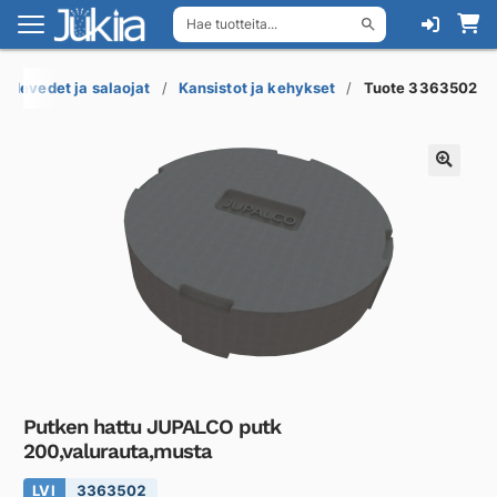
Hae tuotteita...
Siirry
Siirry
navigointiin
sisältöön
adevedet ja salaojat
Kansistot ja kehykset
Tuote 3363502
Putken hattu JUPALCO putk
200,valurauta,musta
LVI
3363502