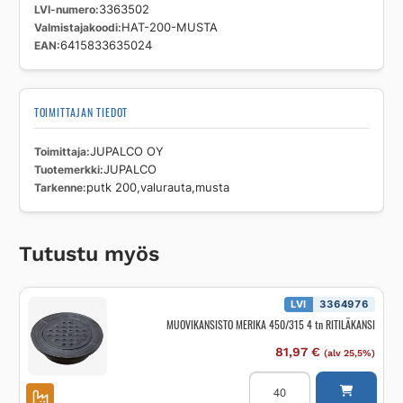
LVI-numero
3363502
Valmistajakoodi
HAT-200-MUSTA
EAN
6415833635024
TOIMITTAJAN TIEDOT
Toimittaja
JUPALCO OY
Tuotemerkki
JUPALCO
Tarkenne
putk 200,valurauta,musta
Tutustu myös
LVI
3364976
MUOVIKANSISTO MERIKA 450/315 4 tn RITILÄKANSI
81,97
€
(alv 25,5%)
MUOVIKANSISTO
MERIKA
450/315