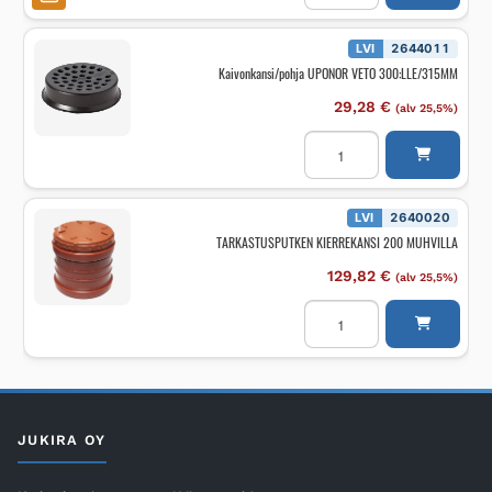
4
tn
RITILÄKANSI
LVI
2644011
määrä
Kaivonkansi/pohja UPONOR VETO 300:LLE/315MM
29,28
€
(alv 25,5%)
Kaivonkansi/pohja
UPONOR
VETO
300:LLE/315MM
määrä
LVI
2640020
TARKASTUSPUTKEN KIERREKANSI 200 MUHVILLA
129,82
€
(alv 25,5%)
TARKASTUSPUTKEN
KIERREKANSI
200
MUHVILLA
määrä
JUKIRA OY