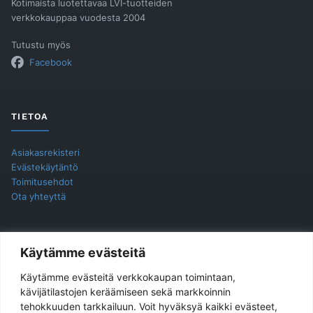
Kotimaista luotettavaa LVI-tuotteiden
verkkokauppaa vuodesta 2004
Tutustu myös
Facebook
TIETOA
Asiakasrekisteri
Evästekäytäntö
Toimitusehdot
Ota yhteyttä
YHTEYSTIEDOT
Käytämme evästeitä
Käytämme evästeitä verkkokaupan toimintaan,
Jukira Oy
kävijätilastojen keräämiseen sekä markkoinnin
tehokkuuden tarkkailuun. Voit hyväksyä kaikki evästeet,
Haarlankatu 4 B 2