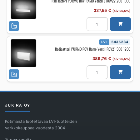
Radiaattori PURMO RCV RAMO Ventil L RCV22 200 1000
2300
määrä
337,55
€
(alv 25,5%)
Radiaattori
PURMO
RCV
RAMO
Ventil
L
LVI
5435234
RCV22
Radiaattori PURMO RCV Ramo Ventil RCV21 500 1200
200
1000
määrä
389,76
€
(alv 25,5%)
Radiaattori
PURMO
RCV
Ramo
Ventil
RCV21
500
1200
määrä
JUKIRA OY
Kotimaista luotettavaa LVI-tuotteiden
verkkokauppaa vuodesta 2004