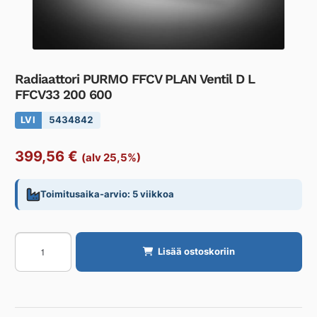
Radiaattori PURMO FFCV PLAN Ventil D L
FFCV33 200 600
LVI
5434842
399,56
€
(alv 25,5%)
Toimitusaika-arvio: 5 viikkoa
Radiaattori
Lisää ostoskoriin
PURMO
FFCV
PLAN
Ventil