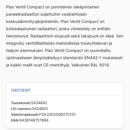
D
Plan Ventil Compact on perinteinen sileäpintainen
L
paneeliradiaattori suljettuihin vesikiertoisiin
FFCV33
keskuslämmitysjärjestelmiin. Plan Ventil Compact on
200
600
korkealaatuinen radiaattori, jonka viimeistely on erittäin
määrä
hienostunut. Radiaattorin etupuoli sekä takapuoli on sileä. Sen
integroitu venttiililaitteisto mahdollistaa houkuttelevan ja
helpon asennuksen. Plan Ventil Compact on suunniteltu
optimaaliseen lämpösäteilyyn standardin EN442-1 mukaisesti
ja kaikki mallit ovat CE-merkittyjä. Valkoinen RAL 9016.
TUOTETIEDOT
Tuotekoodi
5434842
LVI-numero
5434842
Valmistajakoodi
F0A3302006015310
EAN
6438149757884