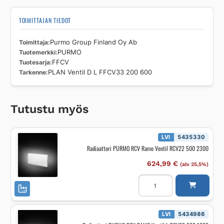
TOIMITTAJAN TIEDOT
Toimittaja
Purmo Group Finland Oy Ab
Tuotemerkki
PURMO
Tuotesarja
FFCV
Tarkenne
PLAN Ventil D L FFCV33 200 600
Tutustu myös
LVI
5435330
Radiaattori PURMO RCV Ramo Ventil RCV22 500 2300
624,99
€
(alv 25,5%)
Radiaattori
PURMO
RCV
Ramo
Ventil
RCV22
LVI
5434986
500