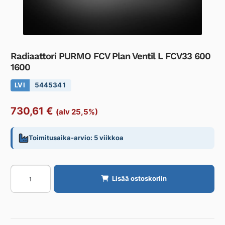
Radiaattori PURMO FCV Plan Ventil L FCV33 600
1600
LVI
5445341
730,61
€
(alv 25,5%)
Toimitusaika-arvio: 5 viikkoa
Radiaattori
Lisää ostoskoriin
PURMO
FCV
Plan
Ventil