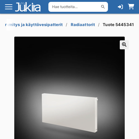
Hae tuotteita...
Siirry
Siirry
navigointiin
sisältöön
Lämmitys ja käyttövesipatterit
Radiaattorit
Tuote 5445341