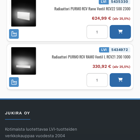
FCV22
LVI
5435330
400
Radiaattori PURMO RCV Ramo Ventil RCV22 500 2300
1200
määrä
624,99
€
(alv 25,5%)
Radiaattori
PURMO
RCV
Ramo
Ventil
RCV22
LVI
5434972
500
Radiaattori PURMO RCV RAMO Ventil L RCV21 200 1000
2300
määrä
330,92
€
(alv 25,5%)
Radiaattori
PURMO
RCV
RAMO
Ventil
L
RCV21
200
1000
JUKIRA OY
määrä
Kotimaista luotettavaa LVI-tuotteiden
verkkokauppaa vuodesta 2004