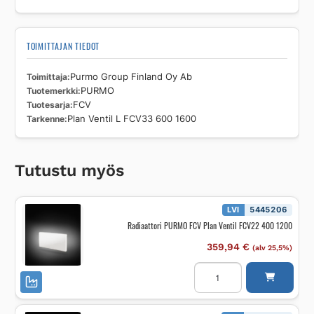
TOIMITTAJAN TIEDOT
Toimittaja
Purmo Group Finland Oy Ab
Tuotemerkki
PURMO
Tuotesarja
FCV
Tarkenne
Plan Ventil L FCV33 600 1600
Tutustu myös
LVI
5445206
Radiaattori PURMO FCV Plan Ventil FCV22 400 1200
359,94
€
(alv 25,5%)
Radiaattori
PURMO
FCV
Plan
Ventil