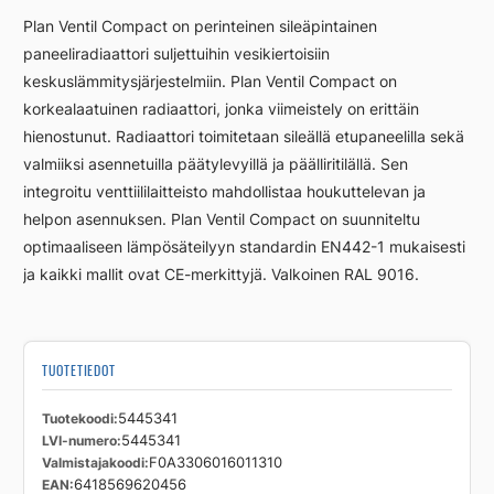
L
Plan Ventil Compact on perinteinen sileäpintainen
FCV33
paneeliradiaattori suljettuihin vesikiertoisiin
600
keskuslämmitysjärjestelmiin. Plan Ventil Compact on
1600
määrä
korkealaatuinen radiaattori, jonka viimeistely on erittäin
hienostunut. Radiaattori toimitetaan sileällä etupaneelilla sekä
valmiiksi asennetuilla päätylevyillä ja päälliritilällä. Sen
integroitu venttiililaitteisto mahdollistaa houkuttelevan ja
helpon asennuksen. Plan Ventil Compact on suunniteltu
optimaaliseen lämpösäteilyyn standardin EN442-1 mukaisesti
ja kaikki mallit ovat CE-merkittyjä. Valkoinen RAL 9016.
TUOTETIEDOT
Tuotekoodi
5445341
LVI-numero
5445341
Valmistajakoodi
F0A3306016011310
EAN
6418569620456