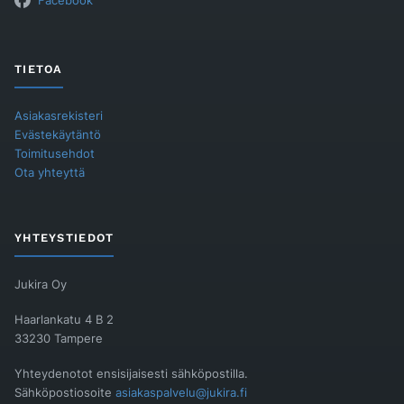
Facebook
TIETOA
Asiakasrekisteri
Evästekäytäntö
Toimitusehdot
Ota yhteyttä
YHTEYSTIEDOT
Jukira Oy
Haarlankatu 4 B 2
33230 Tampere
Yhteydenotot ensisijaisesti sähköpostilla.
Sähköpostiosoite
asiakaspalvelu@jukira.fi