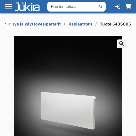
Hae tuotteita...
Siirry
Siirry
navigointiin
sisältöön
Lämmitys ja käyttövesipatterit
Radiaattorit
Tuote 5435095