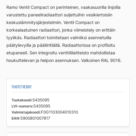
L
Ramo Ventil Compact on perinteinen, vaakasuorilla linjoilla
RCV11
varustettu paneeliradiaattori suljettuihin vesikiertoisiin
300
keskuslämmitysjärjestelmiin. Ventil Compact on
400
määrä
korkealaatuinen radiaattori, jonka viimeistely on erittäin
tyylikäs. Radiaattori toimitetaan valmiiksi asennetuilla
päätylevyilla ja päälliritilällä. Radiaattorissa on profiloitu
etupaneeli. Sen integroitu venttiililaitteisto mahdollistaa
houkuttelevan ja helpon asennuksen. Valkoinen RAL 9016.
TUOTETIEDOT
Tuotekoodi
5435095
LVI-numero
5435095
Valmistajakoodi
F0G1103004010310
EAN
5900801007817