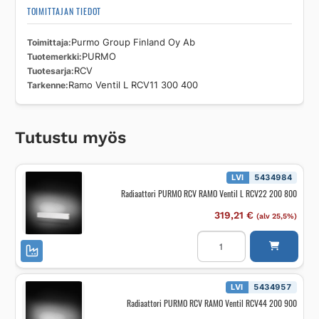
TOIMITTAJAN TIEDOT
Toimittaja
Purmo Group Finland Oy Ab
Tuotemerkki
PURMO
Tuotesarja
RCV
Tarkenne
Ramo Ventil L RCV11 300 400
Tutustu myös
LVI
5434984
Radiaattori PURMO RCV RAMO Ventil L RCV22 200 800
319,21
€
(alv 25,5%)
Radiaattori
PURMO
RCV
RAMO
Ventil
L
LVI
5434957
RCV22
Radiaattori PURMO RCV RAMO Ventil RCV44 200 900
200
800