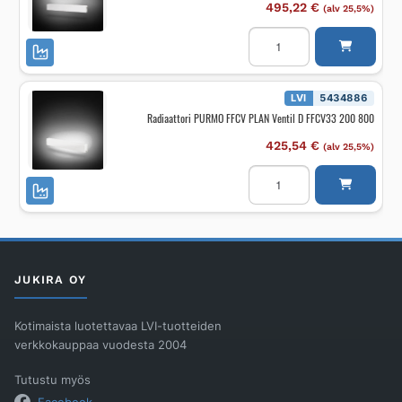
määrä
495,22
€
(alv 25,5%)
Radiaattori
PURMO
RCV
RAMO
Ventil
RCV44
LVI
5434886
200
Radiaattori PURMO FFCV PLAN Ventil D FFCV33 200 800
900
määrä
425,54
€
(alv 25,5%)
Radiaattori
PURMO
FFCV
PLAN
Ventil
D
FFCV33
200
800
JUKIRA OY
määrä
Kotimaista luotettavaa LVI-tuotteiden
verkkokauppaa vuodesta 2004
Tutustu myös