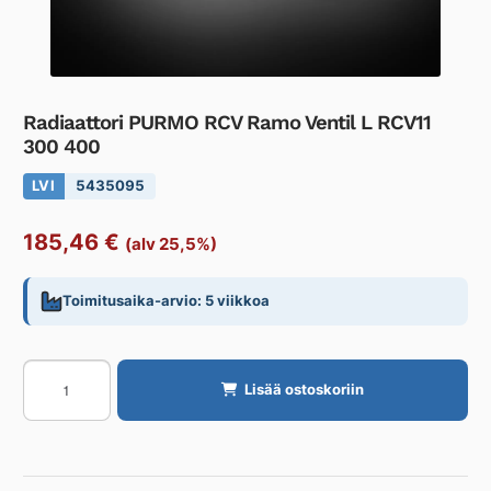
Radiaattori PURMO RCV Ramo Ventil L RCV11
300 400
LVI
5435095
185,46
€
(alv 25,5%)
Toimitusaika-arvio: 5 viikkoa
Radiaattori
Lisää ostoskoriin
PURMO
RCV
Ramo
Ventil