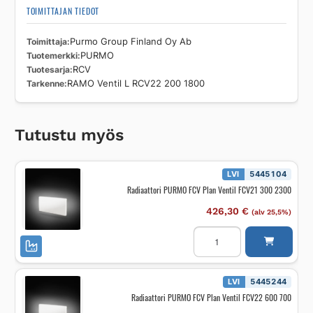
TOIMITTAJAN TIEDOT
Toimittaja
Purmo Group Finland Oy Ab
Tuotemerkki
PURMO
Tuotesarja
RCV
Tarkenne
RAMO Ventil L RCV22 200 1800
Tutustu myös
LVI
5445104
Radiaattori PURMO FCV Plan Ventil FCV21 300 2300
426,30
€
(alv 25,5%)
Radiaattori
PURMO
FCV
Plan
Ventil
FCV21
LVI
5445244
300
Radiaattori PURMO FCV Plan Ventil FCV22 600 700
2300
määrä