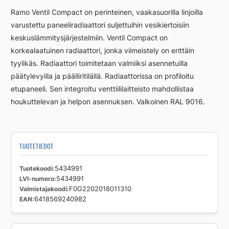
L
Ramo Ventil Compact on perinteinen, vaakasuorilla linjoilla
RCV22
varustettu paneeliradiaattori suljettuihin vesikiertoisiin
200
keskuslämmitysjärjestelmiin. Ventil Compact on
1800
määrä
korkealaatuinen radiaattori, jonka viimeistely on erittäin
tyylikäs. Radiaattori toimitetaan valmiiksi asennetuilla
päätylevyilla ja päälliritilällä. Radiaattorissa on profiloitu
etupaneeli. Sen integroitu venttiililaitteisto mahdollistaa
houkuttelevan ja helpon asennuksen. Valkoinen RAL 9016.
TUOTETIEDOT
Tuotekoodi
5434991
LVI-numero
5434991
Valmistajakoodi
F0G2202018011310
EAN
6418569240982