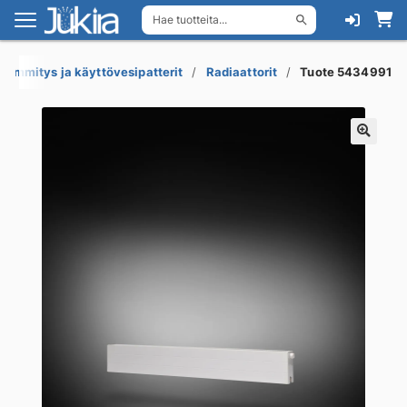
Hae tuotteita...
Siirry
Siirry
navigointiin
sisältöön
Lämmitys ja käyttövesipatterit
Radiaattorit
Tuote 5434991