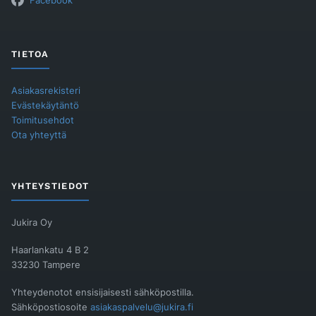
Facebook
TIETOA
Asiakasrekisteri
Evästekäytäntö
Toimitusehdot
Ota yhteyttä
YHTEYSTIEDOT
Jukira Oy
Haarlankatu 4 B 2
33230 Tampere
Yhteydenotot ensisijaisesti sähköpostilla.
Sähköpostiosoite
asiakaspalvelu@jukira.fi