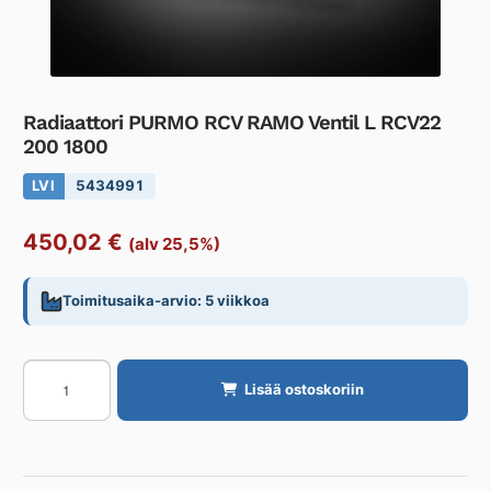
Radiaattori PURMO RCV RAMO Ventil L RCV22
200 1800
LVI
5434991
450,02
€
(alv 25,5%)
Toimitusaika-arvio: 5 viikkoa
Radiaattori
Lisää ostoskoriin
PURMO
RCV
RAMO
Ventil