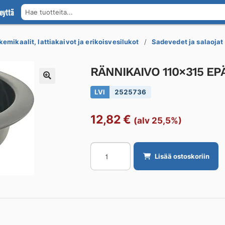
eyttä
Hae tuotteita...
kemikaalit, lattiakaivot ja erikoisvesilukot
Sadevedet ja salaojat
RÄNNIKAIVO 110×315 E
LVI
2525736
12,82
€
(alv 25,5%)
RÄNNIKAIVO
Lisää ostoskoriin
110x315
EPÄKESKEINEN
määrä