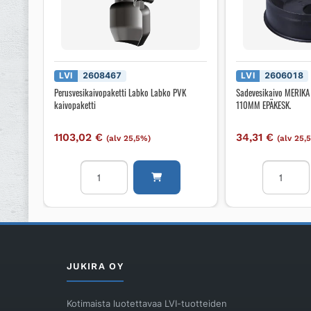
LVI
2608467
LVI
2606018
Perusvesikaivopaketti Labko Labko PVK
Sadevesikaivo MERIK
kaivopaketti
110MM EPÄKESK.
1103,02
€
34,31
€
(alv 25,5%)
(alv 25,
Perusvesikaivopaketti
Sadevesik
Labko
MERIKA
Labko
AVANTGA
PVK
DN
kaivopaketti
110MM
määrä
EPÄKESK.
määrä
JUKIRA OY
Kotimaista luotettavaa LVI-tuotteiden