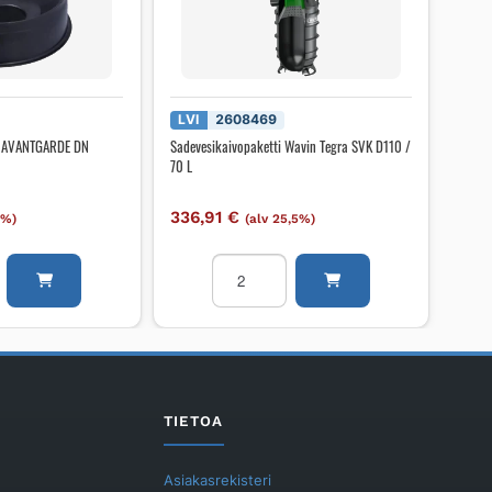
LVI
2608469
A AVANTGARDE DN
Sadevesikaivopaketti Wavin Tegra SVK D110 /
70 L
336,91
€
5%)
(alv 25,5%)
aivo
Sadevesikaivopaketti
Wavin
RDE
Tegra
SVK
D110
/
70
TIETOA
L
määrä
Asiakasrekisteri