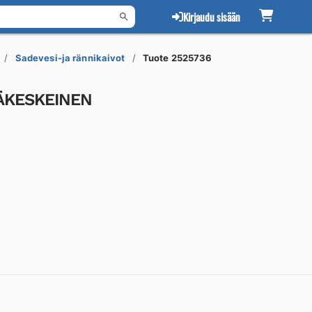
Kirjaudu sisään
Sadevesi-ja rännikaivot
Tuote 2525736
PÄKESKEINEN