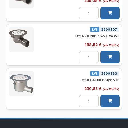
339,08
€
(alv 25,5%)
Lattiakaivo
PURUS
BIGG
110
E
määrä
LVI
3309107
Lattiakaivo PURUS S/50L MA 75 E
188,82
€
(alv 25,5%)
Lattiakaivo
PURUS
S/50L
MA
75
E
LVI
3309133
määrä
Lattiakaivo PURUS Sigyn 50 P
200,65
€
(alv 25,5%)
Lattiakaivo
PURUS
Sigyn
50
P
määrä