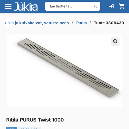
Hae tuotteita...
Siirry
Siirry
navigointiin
sisältöön
Lattia ja kuivakaivot, varusteineen
Purus
Tuote 3309430
Ritilä PURUS Twist 1000