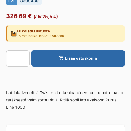
LVI
3309430
326,69
€
(alv 25,5%)
Erikoistilaustuote
Toimitusaika-arvio: 2 viikkoa
Ritilä
Lisää ostoskoriin
PURUS
Twist
1000
määrä
Lattiakaivon ritilä Twist on korkealaatuinen ruostumattomasta
teräksestä valmistettu ritilä. Ritilä sopii lattiakaivoon Purus
Line 1000