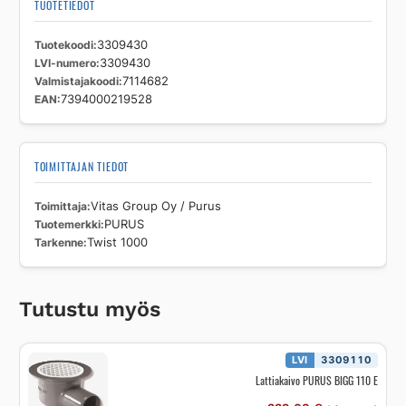
TUOTETIEDOT
Tuotekoodi
3309430
LVI-numero
3309430
Valmistajakoodi
7114682
EAN
7394000219528
TOIMITTAJAN TIEDOT
Toimittaja
Vitas Group Oy / Purus
Tuotemerkki
PURUS
Tarkenne
Twist 1000
Tutustu myös
LVI
3309110
Lattiakaivo PURUS BIGG 110 E