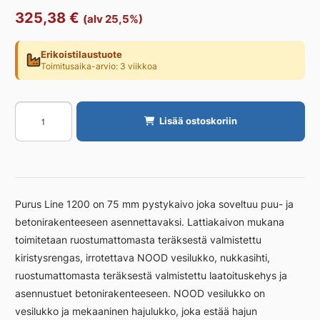
325,38
€
(alv 25,5%)
Erikoistilaustuote
Toimitusaika-arvio: 3 viikkoa
Linjakaivo
Lisää ostoskoriin
PURUS
ilman
ritilää
1200
Ø75
Purus Line 1200 on 75 mm pystykaivo joka soveltuu puu- ja
pysty
betonirakenteeseen asennettavaksi. Lattiakaivon mukana
määrä
toimitetaan ruostumattomasta teräksestä valmistettu
kiristysrengas, irrotettava NOOD vesilukko, nukkasihti,
ruostumattomasta teräksestä valmistettu laatoituskehys ja
asennustuet betonirakenteeseen. NOOD vesilukko on
vesilukko ja mekaaninen hajulukko, joka estää hajun