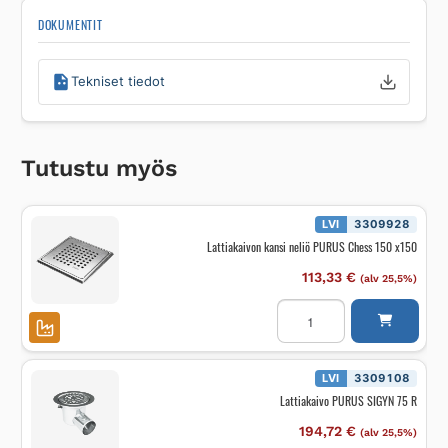
DOKUMENTIT
Tekniset tiedot
Tutustu myös
LVI
3309928
Lattiakaivon kansi neliö PURUS Chess 150 x150
113,33
€
(alv 25,5%)
Lattiakaivon
kansi
neliö
PURUS
Chess
150
LVI
3309108
x150
Lattiakaivo PURUS SIGYN 75 R
määrä
194,72
€
(alv 25,5%)