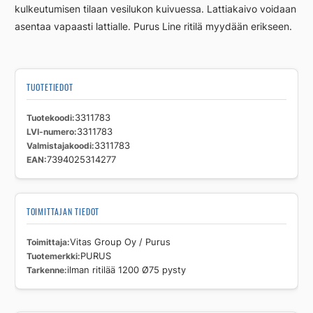
kulkeutumisen tilaan vesilukon kuivuessa. Lattiakaivo voidaan
asentaa vapaasti lattialle. Purus Line ritilä myydään erikseen.
TUOTETIEDOT
Tuotekoodi
3311783
LVI-numero
3311783
Valmistajakoodi
3311783
EAN
7394025314277
TOIMITTAJAN TIEDOT
Toimittaja
Vitas Group Oy / Purus
Tuotemerkki
PURUS
Tarkenne
ilman ritilää 1200 Ø75 pysty