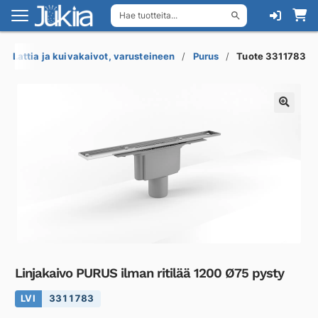
Hae tuotteita...
Siirry
Siirry
navigointiin
sisältöön
Lattia ja kuivakaivot, varusteineen
Purus
Tuote 3311783
Linjakaivo PURUS ilman ritilää 1200 Ø75 pysty
LVI
3311783