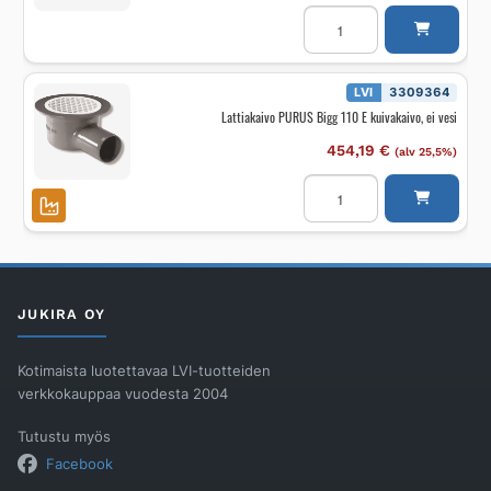
Lattiakaivo
PURUS
SIGYN
75
R
määrä
LVI
3309364
Lattiakaivo PURUS Bigg 110 E kuivakaivo, ei vesi
454,19
€
(alv 25,5%)
Lattiakaivo
PURUS
Bigg
110
E
kuivakaivo,
ei
vesi
määrä
JUKIRA OY
Kotimaista luotettavaa LVI-tuotteiden
verkkokauppaa vuodesta 2004
Tutustu myös
Facebook