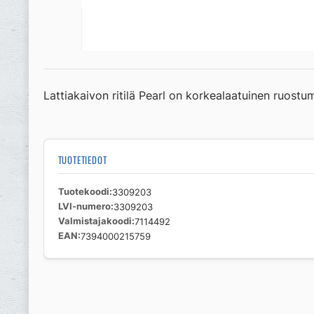
Lattiakaivon ritilä Pearl on korkealaatuinen ruostum
TUOTETIEDOT
Tuotekoodi
3309203
LVI-numero
3309203
Valmistajakoodi
7114492
EAN
7394000215759