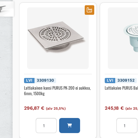
LVI
3309130
LVI
3309152
Lattiakaivon kansi PURUS PK-200 ei aukkoa,
Lattiakaivo PURUS Bal
6mm, 1500kg
296,87
€
245,18
€
(alv 25,5%)
(alv 2
Lattiakaivon
Lattiakaiv
kansi
PURUS
PURUS
Balder