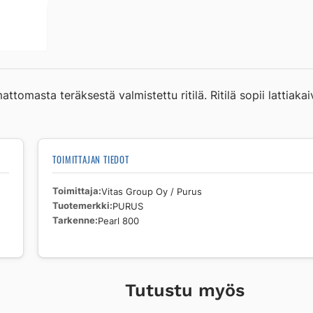
800
määrä
attomasta teräksestä valmistettu ritilä. Ritilä sopii lattiak
TOIMITTAJAN TIEDOT
Toimittaja
Vitas Group Oy / Purus
Tuotemerkki
PURUS
Tarkenne
Pearl 800
Tutustu myös