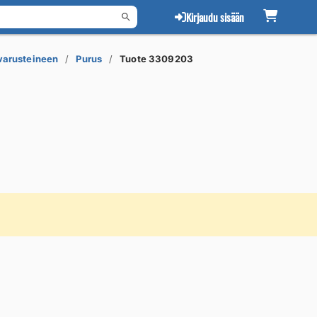
Kirjaudu sisään
 varusteineen
Purus
Tuote 3309203