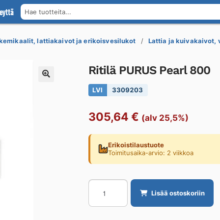
eyttä
Hae tuotteita...
kemikaalit, lattiakaivot ja erikoisvesilukot
Lattia ja kuivakaivot,
Ritilä PURUS Pearl 800
LVI
3309203
305,64
€
(alv 25,5%)
Erikoistilaustuote
Toimitusaika-arvio: 2 viikkoa
Ritilä
Lisää ostoskoriin
PURUS
Pearl