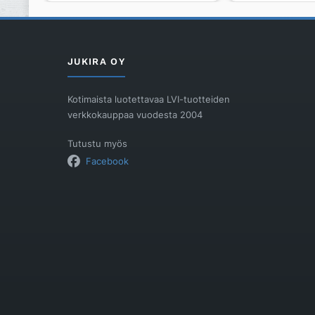
PK-
75
200
P,
ei
kuivakaivo
aukkoa,
määrä
JUKIRA OY
6mm,
1500kg
Kotimaista luotettavaa LVI-tuotteiden
määrä
verkkokauppaa vuodesta 2004
Tutustu myös
Facebook