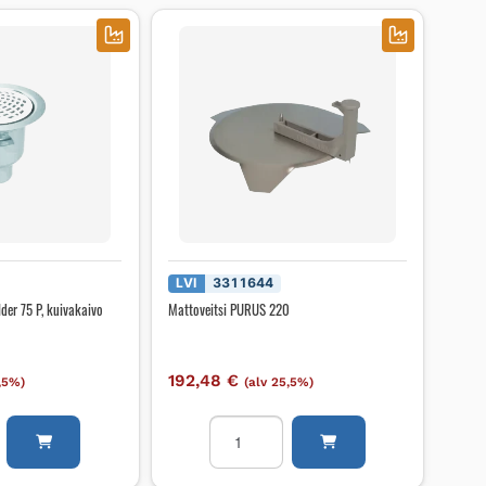
LVI
3311644
der 75 P, kuivakaivo
Mattoveitsi PURUS 220
192,48
€
5,5%)
(alv 25,5%)
o
Mattoveitsi
PURUS
220