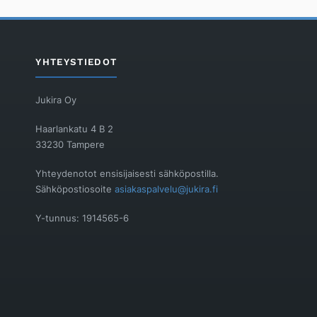
YHTEYSTIEDOT
Jukira Oy
Haarlankatu 4 B 2
33230 Tampere
Yhteydenotot ensisijaisesti sähköpostilla.
Sähköpostiosoite
asiakaspalvelu@jukira.fi
Y-tunnus: 1914565-6