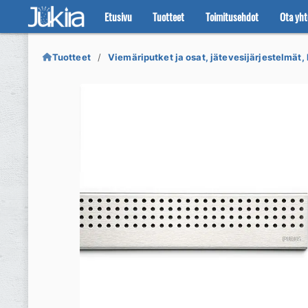
Etusivu
Tuotteet
Toimitusehdot
Ota yht
Siirry
Siirry
navigointiin
sisältöön
Tuotteet
Viemäriputket ja osat, jätevesijärjestelmät, 