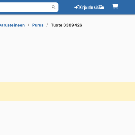
Kirjaudu sisään
 varusteineen
Purus
Tuote 3309426