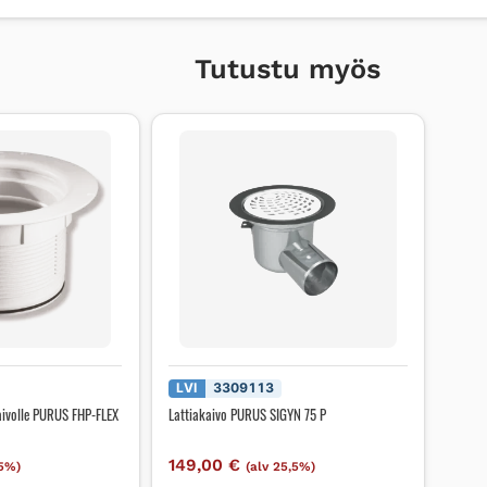
Tutustu myös
LVI
3309113
aivolle PURUS FHP-FLEX
Lattiakaivo PURUS SIGYN 75 P
149,00
€
,5%)
(alv 25,5%)