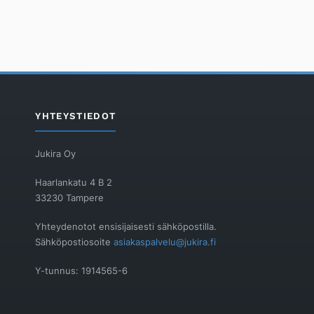
YHTEYSTIEDOT
Jukira Oy
Haarlankatu 4 B 2
33230 Tampere
Yhteydenotot ensisijaisesti sähköpostilla.
Sähköpostiosoite
asiakaspalvelu@jukira.fi
Y-tunnus: 1914565-6