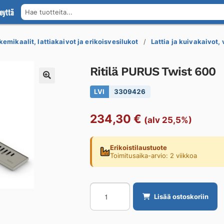
eyttä
Hae tuotteita...
kemikaalit, lattiakaivot ja erikoisvesilukot
Lattia ja kuivakaivot,
Ritilä PURUS Twist 600
LVI
3309426
234,30
€
(alv 25,5%)
Erikoistilaustuote
Toimitusaika-arvio: 2 viikkoa
Ritilä
Lisää ostoskoriin
PURUS
Twist