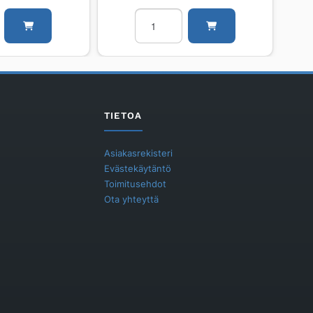
ngas
Lattiakaivo
le
PURUS
SIGYN
75
P
määrä
TIETOA
Asiakasrekisteri
Evästekäytäntö
Toimitusehdot
Ota yhteyttä