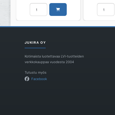
Lattiakaivo
Korotusre
PURUS
lattiakaivol
Heavy
PURUS
75
FHP-
R
FLEX
määrä
määrä
JUKIRA OY
Kotimaista luotettavaa LVI-tuotteiden
verkkokauppaa vuodesta 2004
Tutustu myös
Facebook