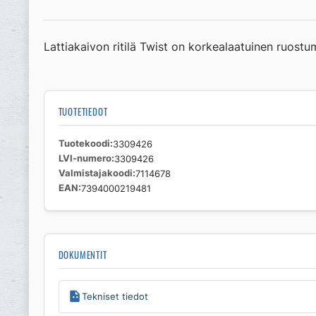
Lattiakaivon ritilä Twist on korkealaatuinen ruostum
TUOTETIEDOT
Tuotekoodi
3309426
LVI-numero
3309426
Valmistajakoodi
7114678
EAN
7394000219481
DOKUMENTIT
Tekniset tiedot