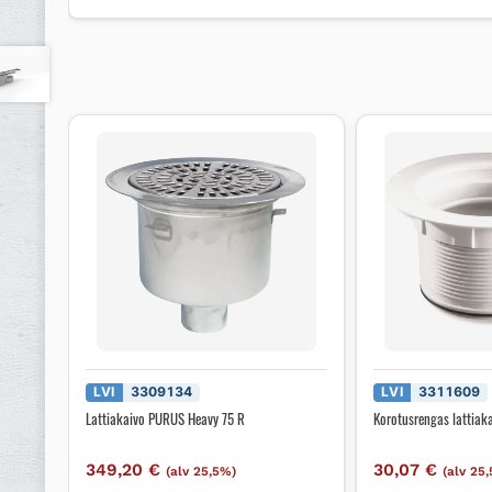
LVI
3309134
LVI
3311609
Lattiakaivo PURUS Heavy 75 R
Korotusrengas lattiak
349,20
€
30,07
€
(alv 25,5%)
(alv 25