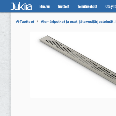
Etusivu
Tuotteet
Toimitusehdot
Ota yht
Siirry
Siirry
navigointiin
sisältöön
Tuotteet
Viemäriputket ja osat, jätevesijärjestelmät, 