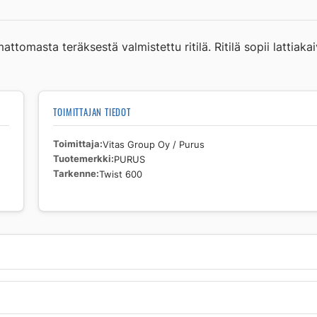
600
määrä
attomasta teräksestä valmistettu ritilä. Ritilä sopii lattiak
TOIMITTAJAN TIEDOT
Toimittaja
Vitas Group Oy / Purus
Tuotemerkki
PURUS
Tarkenne
Twist 600