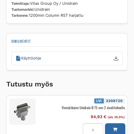
Toimittaja
Vitas Group Oy / Unidrain
Tuotemerkki
Unidrain
Tarkenne
1200mm Column RST harjattu
DOKUMENTIT
Käyttöohje
Tutustu myös
LVI
3308720
Viemärikaivo Unidrain Ø 75 mm 2 sivuliitoksella
94,93
€
(alv 25,5%)
Viemärikaivo
Unidrain
Ø