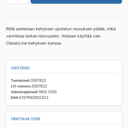
1200mm
Column
RST
harjattu
Ritilä asetetaan kehyksen upotetun reunuksen päälle, mikä
määrä
varmistaa tarkan istuvuuden. Voidaan käyttää vain
ClassicLine-kehyksen kanssa.
TUOTETIEDOT
Tuotekoodi
3307622
LVI-numero
3307622
Valmistajakoodi
1602.1200
EAN
5707692002323
TOIMITTAJAN TIEDOT