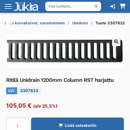
Hae tuotteita...
Siirry
Siirry
navigointiin
sisältöön
Lattia ja kuivakaivot, varusteineen
Unidrain
Tuote 3307622
Ritilä Unidrain 1200mm Column RST harjattu
LVI
3307622
105,05
€
(alv 25,5%)
Ritilä
Lisää ostoskoriin
Unidrain