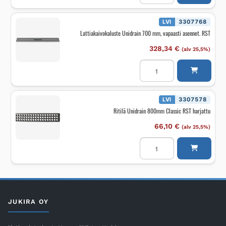
75
mm
2
LVI
3307768
sivuliitoksella
Lattiakaivokaluste Unidrain 700 mm, vapaasti asennet. RST
määrä
328,34
€
(alv 25,5%)
Lattiakaivokaluste
Unidrain
700
mm,
vapaasti
asennet.
LVI
3307578
RST
Ritilä Unidrain 800mm Classic RST harjattu
määrä
66,10
€
(alv 25,5%)
Ritilä
Unidrain
800mm
Classic
RST
harjattu
määrä
JUKIRA OY