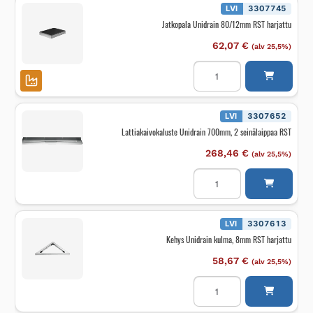
LVI
3307745
Jatkopala Unidrain 80/12mm RST harjattu
62,07
€
(alv 25,5%)
Jatkopala
Unidrain
80/12mm
RST
harjattu
määrä
LVI
3307652
Lattiakaivokaluste Unidrain 700mm, 2 seinälaippaa RST
268,46
€
(alv 25,5%)
Lattiakaivokaluste
Unidrain
700mm,
2
seinälaippaa
RST
LVI
3307613
määrä
Kehys Unidrain kulma, 8mm RST harjattu
58,67
€
(alv 25,5%)
Kehys
Unidrain
kulma,
8mm