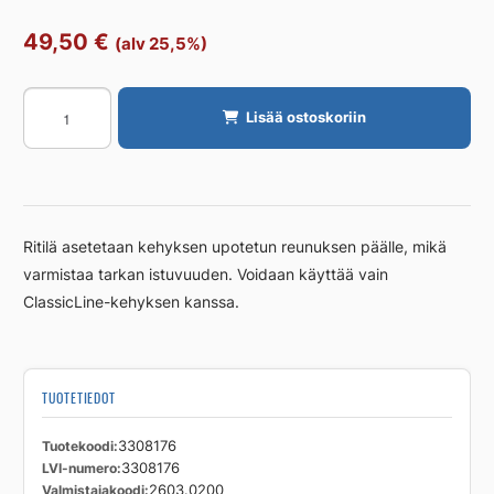
49,50
€
(alv 25,5%)
Ritilä
Lisää ostoskoriin
Unidrain
kulma,
Anniversario
200mm
RST
Ritilä asetetaan kehyksen upotetun reunuksen päälle, mikä
määrä
varmistaa tarkan istuvuuden. Voidaan käyttää vain
ClassicLine-kehyksen kanssa.
TUOTETIEDOT
Tuotekoodi
3308176
LVI-numero
3308176
Valmistajakoodi
2603.0200