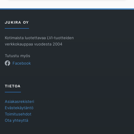
RST
harjattu
määrä
JUKIRA OY
Kotimaista luotettavaa LVI-tuotteiden
verkkokauppaa vuodesta 2004
Tutustu myös
Facebook
TIETOA
Asiakasrekisteri
Evästekäytäntö
Toimitusehdot
Ota yhteyttä