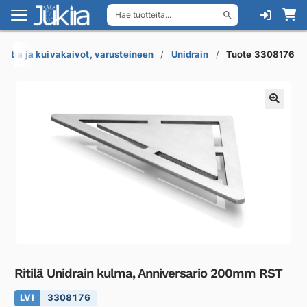
Hae tuotteita...
Siirry
Siirry
navigointiin
sisältöön
Lattia ja kuivakaivot, varusteineen
Unidrain
Tuote 3308176
Ritilä Unidrain kulma, Anniversario 200mm RST
LVI
3308176