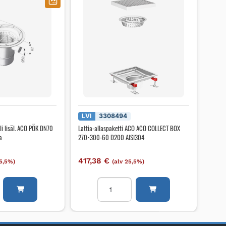
LVI
3308494
i lisäl. ACO PÖK DN70
Lattia-allaspaketti ACO ACO COLLECT BOX
a
270×300-60 D200 AISI304
417,38
€
25,5%)
(alv 25,5%)
vo
Lattia-
allaspaketti
ACO
ACO