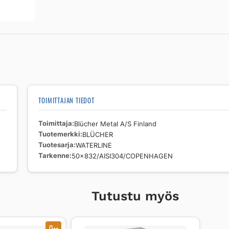
50x832/AISI304/COPENHAGEN
määrä
TOIMITTAJAN TIEDOT
Toimittaja
Blücher Metal A/S Finland
Tuotemerkki
BLÜCHER
Tuotesarja
WATERLINE
Tarkenne
50x832/AISI304/COPENHAGEN
Tutustu myös