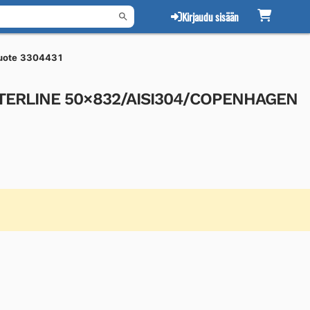
Kirjaudu sisään
uote 3304431
ATERLINE 50×832/AISI304/COPENHAGEN