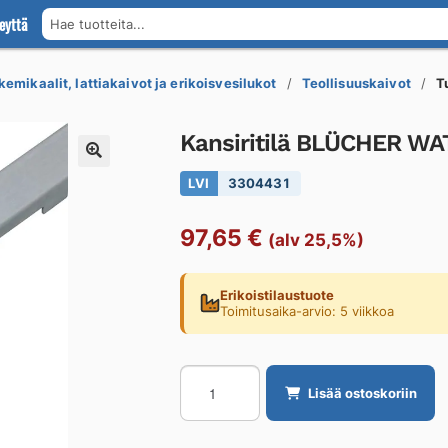
eyttä
Hae tuotteita...
kemikaalit, lattiakaivot ja erikoisvesilukot
Teollisuuskaivot
T
Kansiritilä BLÜCHER W
LVI
3304431
97,65
€
(alv 25,5%)
Erikoistilaustuote
Toimitusaika-arvio: 5 viikkoa
Kansiritilä
Lisää ostoskoriin
BLÜCHER
WATERLINE