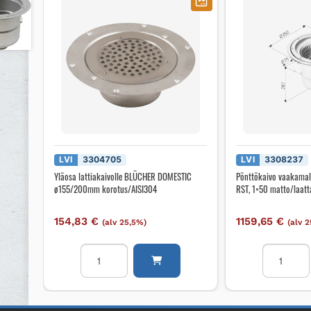
LVI
3304705
LVI
3308237
Yläosa lattiakaivolle BLÜCHER DOMESTIC
Pönttökaivo vaakamall
ø155/200mm korotus/AISI304
RST, 1×50 matto/laatt
154,83
€
1159,65
€
(alv 25,5%)
(alv 
Yläosa
Pönttökai
lattiakaivolle
vaakamalli
BLÜCHER
lisäl.
DOMESTIC
ACO