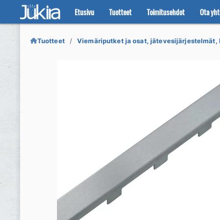
Etusivu
Tuotteet
Toimitusehdot
Ota yht
Siirry
Siirry
navigointiin
sisältöön
Tuotteet
Viemäriputket ja osat, jätevesijärjestelmät, 