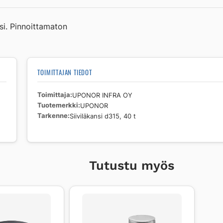
40
t
i. Pinnoittamaton
määrä
TOIMITTAJAN TIEDOT
Toimittaja
UPONOR INFRA OY
Tuotemerkki
UPONOR
Tarkenne
Siiviläkansi d315, 40 t
Tutustu myös