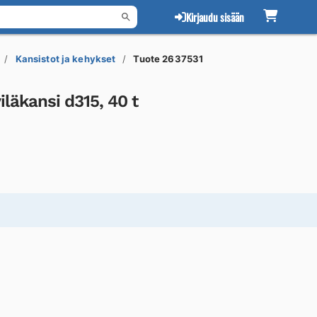
Kirjaudu sisään
Kansistot ja kehykset
Tuote 2637531
iläkansi d315, 40 t