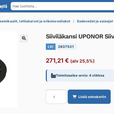
eyttä
Hae tuotteita...
kemikaalit, lattiakaivot ja erikoisvesilukot
Sadevedet ja salaojat
Siiviläkansi UPONOR Siiv
LVI
2637531
271,21
€
(alv 25,5%)
Toimitusaika-arvio: 4 viikkoa
Siiviläkansi
Lisää ostoskoriin
UPONOR
Siiviläkansi
d315,