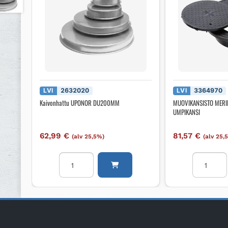
LVI
2632020
LVI
3364970
Kaivonhattu UPONOR DU200MM
MUOVIKANSISTO MERIK
UMPIKANSI
62,99
€
81,57
€
(alv 25,5%)
(alv 25,
Kaivonhattu
MUOVIKA
UPONOR
MERIKA
DU200MM
450/315
määrä
5tn
UMPIKANS
määrä