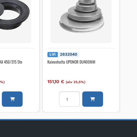
LVI
2632040
A 450/315 5tn
Kaivonhattu UPONOR DU400MM
151,10
€
5%)
(alv 25,5%)
NSISTO
Kaivonhattu
UPONOR
DU400MM
määrä
I