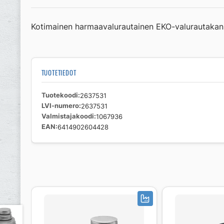
Kotimainen harmaavalurautainen EKO-valurautakans
TUOTETIEDOT
Tuotekoodi
2637531
LVI-numero
2637531
Valmistajakoodi
1067936
EAN
6414902604428