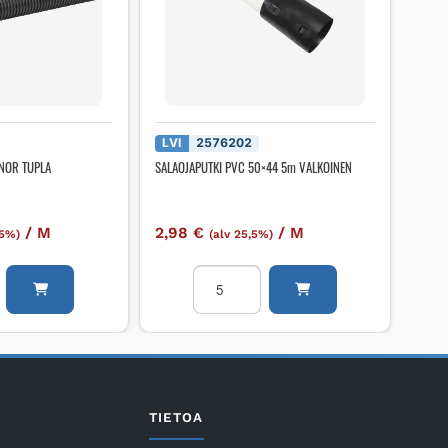
LVI
2576202
ONOR TUPLA
SALAOJAPUTKI PVC 50×44 5m VALKOINEN
/
M
2,98
€
/
M
,5%)
(alv 25,5%)
ki
SALAOJAPUTKI
PVC
50x44
5m
6M
VALKOINEN
määrä
TIETOA