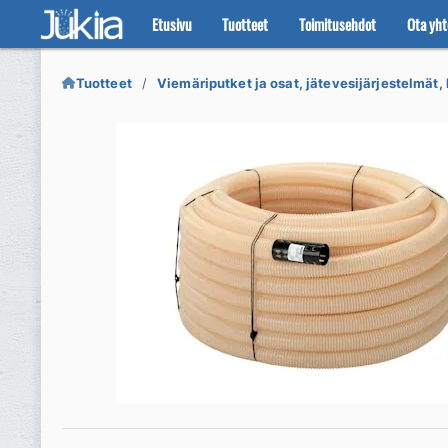
Etusivu
Tuotteet
Toimitusehdot
Ota yht
Siirry
Siirry
navigointiin
sisältöön
Tuotteet
Viemäriputket ja osat, jätevesijärjestelmät, 