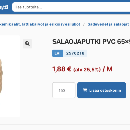
eyttä
Hae tuotteita...
kemikaalit, lattiakaivot ja erikoisvesilukot
Sadevedet ja salaojat
SALAOJAPUTKI PVC 65×
LVI
2576218
1,88
€
/
M
(alv 25,5%)
SALAOJAPUTKI
Lisää ostoskoriin
PVC
65x58
150m
määrä