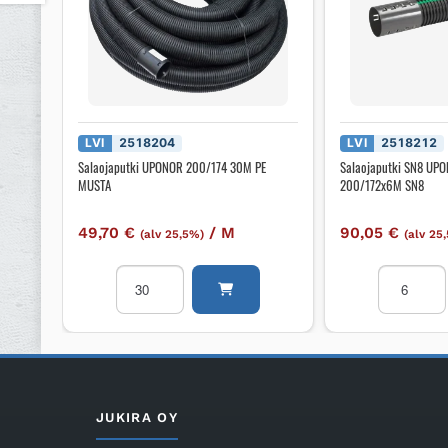
LVI
2518204
LVI
2518212
Salaojaputki UPONOR 200/174 30M PE
Salaojaputki SN8 UP
MUSTA
200/172x6M SN8
49,70
€
/
M
90,05
€
(alv 25,5%)
(alv 25
Salaojaputki
Salaojaput
UPONOR
SN8
200/174
UPONOR
30M
TUPLA
PE
200/172x
MUSTA
SN8
määrä
määrä
JUKIRA OY