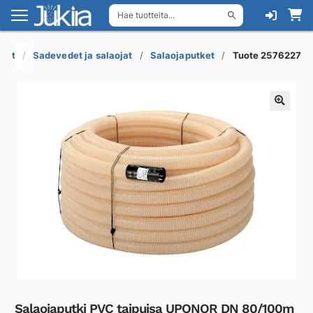
Hae tuotteita...
Siirry
Siirry
navigointiin
sisältöön
ukot
Sadevedet ja salaojat
Salaojaputket
Tuote 2576227
Salaojaputki PVC taipuisa UPONOR DN 80/100m