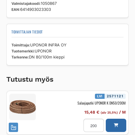
Valmistajakoodi
1050867
EAN
6414903023303
TOIMITTAJAN TIEDOT
Toimittaja
UPONOR INFRA OY
Tuotemerkki
UPONOR
Tarkenne
DN 80/100m kieppi
Tutustu myös
LVI
2571121
Salaojaputki UPONOR K DN50/200M
15,48
€
/
M
(alv 25,5%)
Salaojaputki
UPONOR
K
DN50/200M