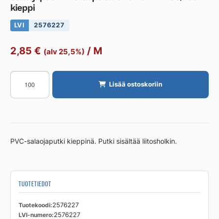
kieppi
LVI
2576227
2,85
€
/
M
(alv 25,5%)
Salaojaputki
Lisää ostoskoriin
PVC
taipuisa
UPONOR
DN
80/100m
PVC-salaojaputki kieppinä. Putki sisältää liitosholkin.
kieppi
määrä
TUOTETIEDOT
Tuotekoodi
2576227
LVI-numero
2576227