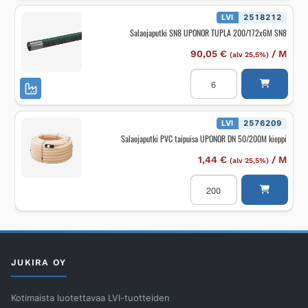
määrä
LVI
2518212
Salaojaputki SN8 UPONOR TUPLA 200/172x6M SN8
90,05
€
/
M
(alv 25,5%)
Salaojaputki
SN8
UPONOR
TUPLA
200/172x6M
SN8
LVI
2576209
määrä
Salaojaputki PVC taipuisa UPONOR DN 50/200M kieppi
1,44
€
/
M
(alv 25,5%)
Salaojaputki
PVC
taipuisa
UPONOR
DN
50/200M
kieppi
määrä
JUKIRA OY
Kotimaista luotettavaa LVI-tuotteiden