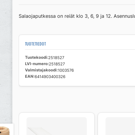
Salaojaputkessa on reiät klo 3, 6, 9 ja 12. Asennusl
TUOTETIEDOT
Tuotekoodi
2518527
LVI-numero
2518527
Valmistajakoodi
1003576
EAN
6414903400326