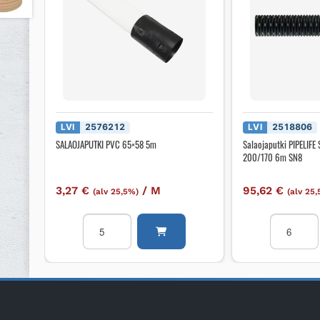
LVI
2576212
LVI
2518806
SALAOJAPUTKI PVC 65×58 5m
Salaojaputki PIPELIFE 
200/170 6m SN8
3,27
€
/
M
95,62
€
(alv 25,5%)
(alv 25
SALAOJAPUTKI
Salaojaput
PVC
PIPELIFE
65x58
Sadevesi-
5m
ja
määrä
PP
200/170
6m