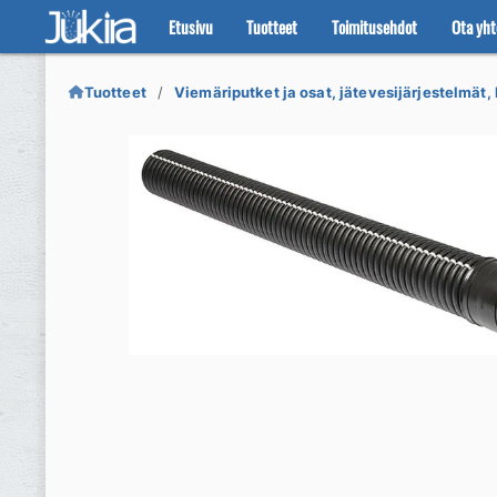
Etusivu
Tuotteet
Toimitusehdot
Ota yht
Siirry
Siirry
navigointiin
sisältöön
Tuotteet
Viemäriputket ja osat, jätevesijärjestelmät, 