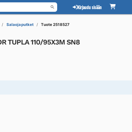
Kirjaudu sisään
Salaojaputket
Tuote 2518527
OR TUPLA 110/95X3M SN8