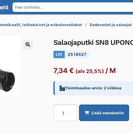
eyttä
Hae tuotteita...
kemikaalit, lattiakaivot ja erikoisvesilukot
Sadevedet ja salaojat
Salaojaputki SN8 UPON
LVI
2518527
7,34
€
/
M
(alv 25,5%)
Toimitusaika-arvio: 2 viikkoa
Salaojaputki
Lisää ostoskoriin
SN8
UPONOR
TUPLA