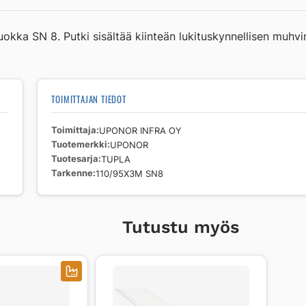
110/95X3M
SN8
uokka SN 8. Putki sisältää kiinteän lukituskynnellisen muhvin
määrä
TOIMITTAJAN TIEDOT
Toimittaja
UPONOR INFRA OY
Tuotemerkki
UPONOR
Tuotesarja
TUPLA
Tarkenne
110/95X3M SN8
Tutustu myös