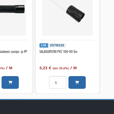
LVI
2576232
Sadevesi-,rumpu- ja PP
SALAOJAPUTKI PVC 100×90 5m
/
M
5,23
€
/
M
,5%)
(alv 25,5%)
ki
SALAOJAPUTKI
PVC
,rumpu-
100x90
5m
määrä