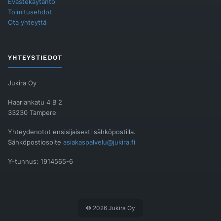
Evästekäytäntö
Toimitusehdot
Ota yhteyttä
YHTEYSTIEDOT
Jukira Oy
Haarlankatu 4 B 2
33230 Tampere
Yhteydenotot ensisijaisesti sähköpostilla.
Sähköpostiosoite
asiakaspalvelu@jukira.fi
Y-tunnus: 1914565-6
© 2026 Jukira Oy