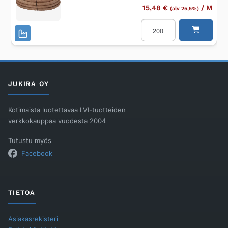
15,48
€
/
M
(alv 25,5%)
Salaojaputki
UPONOR
K
DN50/200M
määrä
JUKIRA OY
Kotimaista luotettavaa LVI-tuotteiden
verkkokauppaa vuodesta 2004
Tutustu myös
Facebook
TIETOA
Asiakasrekisteri