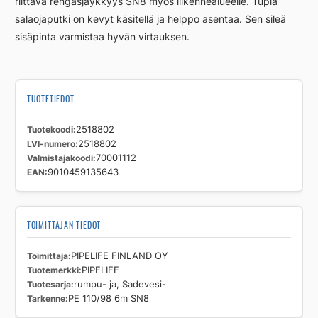
riittävä rengasjäykkyys SN8 myös liikennealueelle. Tupla
salaojaputki on kevyt käsitellä ja helppo asentaa. Sen sileä
sisäpinta varmistaa hyvän virtauksen.
TUOTETIEDOT
Tuotekoodi
2518802
LVI-numero
2518802
Valmistajakoodi
70001112
EAN
9010459135643
TOIMITTAJAN TIEDOT
Toimittaja
PIPELIFE FINLAND OY
Tuotemerkki
PIPELIFE
Tuotesarja
rumpu- ja, Sadevesi-
Tarkenne
PE 110/98 6m SN8