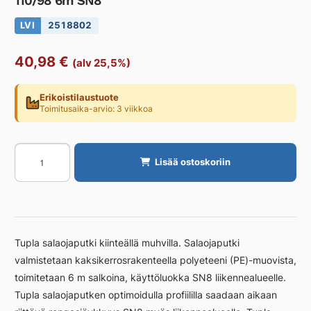
110/98 6m SN8
LVI
2518802
40,98
€
(alv 25,5%)
Erikoistilaustuote
Toimitusaika-arvio: 3 viikkoa
Salaojaputki
Lisää ostoskoriin
PIPELIFE
Sadevesi-,rumpu-
ja
PE
110/98
Tupla salaojaputki kiinteällä muhvilla. Salaojaputki
6m
valmistetaan kaksikerrosrakenteella polyeteeni (PE)-muovista,
SN8
toimitetaan 6 m salkoina, käyttöluokka SN8 liikennealueelle.
määrä
Tupla salaojaputken optimoidulla profiililla saadaan aikaan