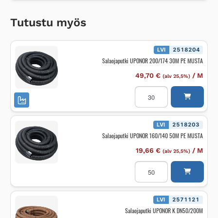
Tutustu myös
LVI
2518204
Salaojaputki UPONOR 200/174 30M PE MUSTA
49,70
€
/
M
(alv 25,5%)
Salaojaputki
UPONOR
200/174
30M
PE
MUSTA
LVI
2518203
määrä
Salaojaputki UPONOR 160/140 50M PE MUSTA
19,66
€
/
M
(alv 25,5%)
Salaojaputki
UPONOR
160/140
50M
PE
MUSTA
LVI
2571121
määrä
Salaojaputki UPONOR K DN50/200M