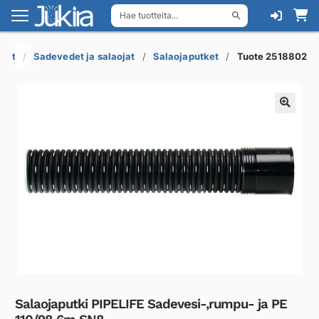
Hae tuotteita...
Siirry
Siirry
navigointiin
sisältöön
ukot
Sadevedet ja salaojat
Salaojaputket
Tuote 2518802
Salaojaputki PIPELIFE Sadevesi-,rumpu- ja PE