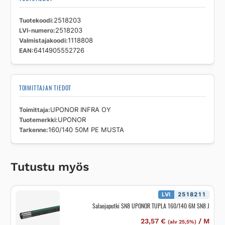
Tuotekoodi
2518203
LVI-numero
2518203
Valmistajakoodi
1118808
EAN
6414905552726
TOIMITTAJAN TIEDOT
Toimittaja
UPONOR INFRA OY
Tuotemerkki
UPONOR
Tarkenne
160/140 50M PE MUSTA
Tutustu myös
LVI
2518211
Salaojaputki SN8 UPONOR TUPLA 160/140 6M SN8 J
23,57
€
/
M
(alv 25,5%)