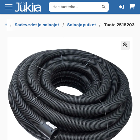
Hae tuotteita...
Siirry
Siirry
navigointiin
sisältöön
ukot
Sadevedet ja salaojat
Salaojaputket
Tuote 2518203