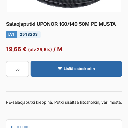
Salaojaputki UPONOR 160/140 50M PE MUSTA
LVI
2518203
19,66
€
/
M
(alv 25,5%)
Salaojaputki
Lisää ostoskoriin
UPONOR
160/140
50M
PE
MUSTA
PE-salaojaputki kieppinä. Putki sisältää liitosholkin, väri musta.
määrä
TUOTETIEDOT