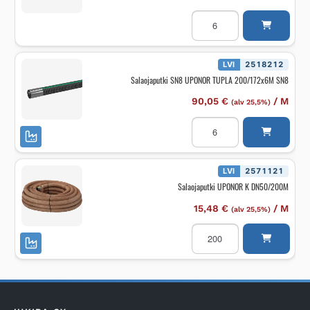
Salaojaputki
SN8
UPONOR
TUPLA
160/140
6M
LVI
2518212
SN8
Salaojaputki SN8 UPONOR TUPLA 200/172x6M SN8
J
määrä
90,05
€
/
M
(alv 25,5%)
Salaojaputki
SN8
UPONOR
TUPLA
200/172x6M
SN8
LVI
2571121
määrä
Salaojaputki UPONOR K DN50/200M
15,48
€
/
M
(alv 25,5%)
Salaojaputki
UPONOR
K
DN50/200M
määrä