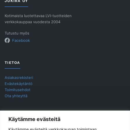
JUKIRA OY
Kotimaista luotettavaa LVI-tuotteiden
verkkokauppaa vuodesta 2004
Tutustu myös
Facebook
TIETOA
Asiakasrekisteri
Evästekäytäntö
Toimitusehdot
Ota yhteyttä
YHTEYSTIEDOT
Käytämme evästeitä
Käytämme evästeitä verkkokaupan toimintaan,