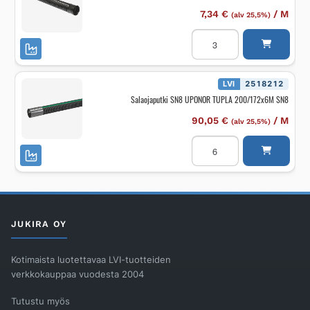
7,34
€
/
M
(alv 25,5%)
Salaojaputki
SN8
UPONOR
TUPLA
110/95X3M
SN8
LVI
2518212
määrä
Salaojaputki SN8 UPONOR TUPLA 200/172x6M SN8
90,05
€
/
M
(alv 25,5%)
Salaojaputki
SN8
UPONOR
TUPLA
200/172x6M
SN8
määrä
JUKIRA OY
Kotimaista luotettavaa LVI-tuotteiden
verkkokauppaa vuodesta 2004
Tutustu myös