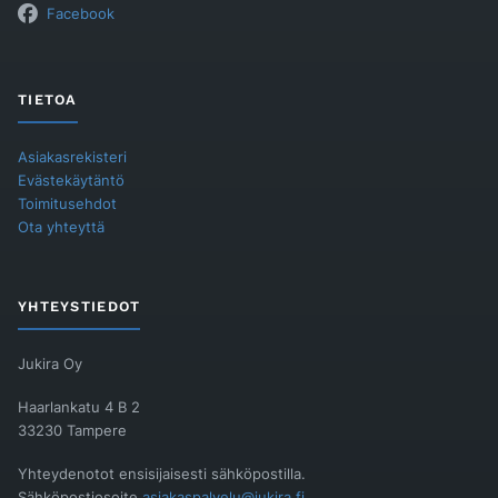
Facebook
TIETOA
Asiakasrekisteri
Evästekäytäntö
Toimitusehdot
Ota yhteyttä
YHTEYSTIEDOT
Jukira Oy
Haarlankatu 4 B 2
33230 Tampere
Yhteydenotot ensisijaisesti sähköpostilla.
Sähköpostiosoite
asiakaspalvelu@jukira.fi