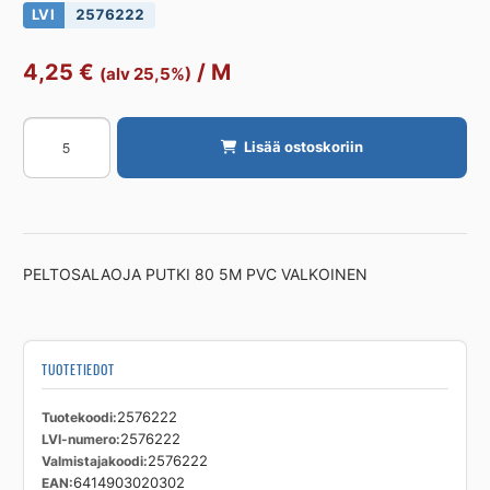
LVI
2576222
4,25
€
/
M
(alv 25,5%)
SALAOJAPUTKI
Lisää ostoskoriin
PVC
80x72
5m
määrä
PELTOSALAOJA PUTKI 80 5M PVC VALKOINEN
TUOTETIEDOT
Tuotekoodi
2576222
LVI-numero
2576222
Valmistajakoodi
2576222
EAN
6414903020302