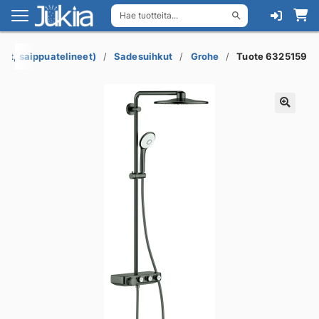
Hae tuotteita...
Siirry
Siirry
navigointiin
sisältöön
lat, saippuatelineet)
Sadesuihkut
Grohe
Tuote 6325159