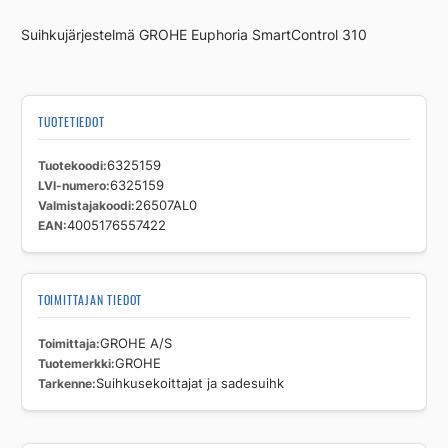
määrä
Suihkujärjestelmä GROHE Euphoria SmartControl 310
TUOTETIEDOT
Tuotekoodi
6325159
LVI-numero
6325159
Valmistajakoodi
26507AL0
EAN
4005176557422
TOIMITTAJAN TIEDOT
Toimittaja
GROHE A/S
Tuotemerkki
GROHE
Tarkenne
Suihkusekoittajat ja sadesuihk