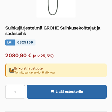
Suihkujärjestelmä GROHE Suihkusekoittajat ja
sadesuihk
LVI
6325159
2080,90
€
(alv 25,5%)
Erikoistilaustuote
Toimitusaika-arvio: 6 viikkoa
Suihkujärjestelmä
Lisää ostoskoriin
GROHE
Suihkusekoittajat
ja
sadesuihk