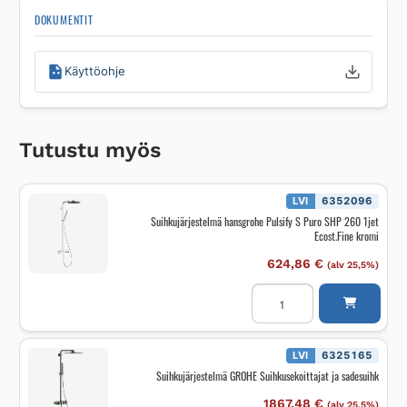
DOKUMENTIT
Käyttöohje
Tutustu myös
LVI
6352096
Suihkujärjestelmä hansgrohe Pulsify S Puro SHP 260 1jet
Ecost.Fine kromi
624,86
€
(alv 25,5%)
Suihkujärjestelmä
hansgrohe
Pulsify
S
Puro
SHP
LVI
6325165
260
Suihkujärjestelmä GROHE Suihkusekoittajat ja sadesuihk
1jet
Ecost.Fine
kromi
1867,48
€
(alv 25,5%)