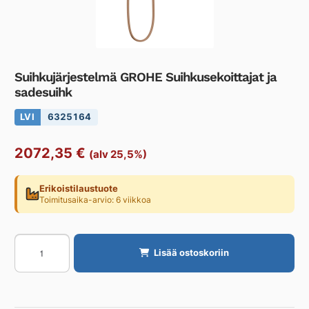
Suihkujärjestelmä GROHE Suihkusekoittajat ja
sadesuihk
LVI
6325164
2072,35
€
(alv 25,5%)
Erikoistilaustuote
Toimitusaika-arvio: 6 viikkoa
Suihkujärjestelmä
Lisää ostoskoriin
GROHE
Suihkusekoittajat
ja
sadesuihk