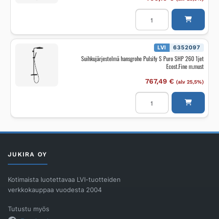
Suihkujärjestelmä
hansgrohe
Pulsify
S
Puro
SHP
LVI
6352097
260
Suihkujärjestelmä hansgrohe Pulsify S Puro SHP 260 1jet
1jet
Ecost.Fine m.must
EcoS
Fine.amme
kr
767,49
€
(alv 25,5%)
määrä
Suihkujärjestelmä
hansgrohe
Pulsify
S
Puro
SHP
260
1jet
Ecost.Fine
JUKIRA OY
m.must
määrä
Kotimaista luotettavaa LVI-tuotteiden
verkkokauppaa vuodesta 2004
Tutustu myös