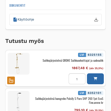
DOKUMENTIT
Käyttöohje
Tutustu myös
LVI
6325155
Suihkujärjestelmä GROHE Suihkusekoittajat ja sadesuihk
1867,48
€
(alv 25,5%)
Suihkujärjestelmä
GROHE
Suihkusekoittajat
ja
sadesuihk
määrä
LVI
6352101
Suihkujärjestelmä hansgrohe Pulsify S Puro SHP 260 1jet EcoS
Fine.amme kr
795,10
€
(alv 25,5%)