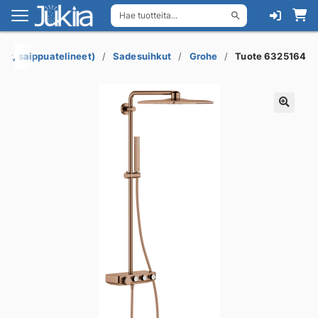
Hae tuotteita...
Siirry
Siirry
navigointiin
sisältöön
lat, saippuatelineet)
Sadesuihkut
Grohe
Tuote 6325164