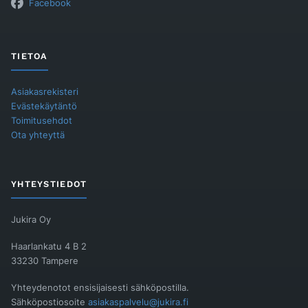
Facebook
TIETOA
Asiakasrekisteri
Evästekäytäntö
Toimitusehdot
Ota yhteyttä
YHTEYSTIEDOT
Jukira Oy
Haarlankatu 4 B 2
33230 Tampere
Yhteydenotot ensisijaisesti sähköpostilla.
Sähköpostiosoite
asiakaspalvelu@jukira.fi