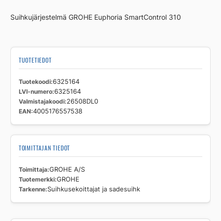
määrä
Suihkujärjestelmä GROHE Euphoria SmartControl 310
TUOTETIEDOT
Tuotekoodi
6325164
LVI-numero
6325164
Valmistajakoodi
26508DL0
EAN
4005176557538
TOIMITTAJAN TIEDOT
Toimittaja
GROHE A/S
Tuotemerkki
GROHE
Tarkenne
Suihkusekoittajat ja sadesuihk