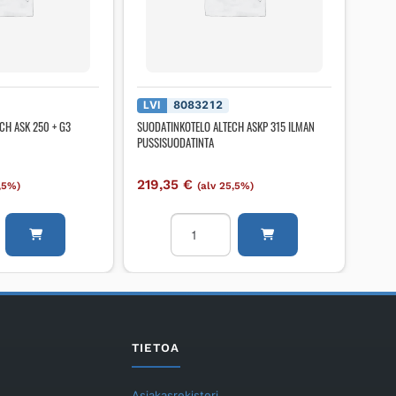
LVI
8083212
CH ASK 250 + G3
SUODATINKOTELO ALTECH ASKP 315 ILMAN
PUSSISUODATINTA
219,35
€
5,5%)
(alv 25,5%)
NKOTELO
SUODATINKOTELO
ALTECH
ASKP
315
ILMAN
PUSSISUODATINTA
NMATTO
määrä
TIETOA
Asiakasrekisteri