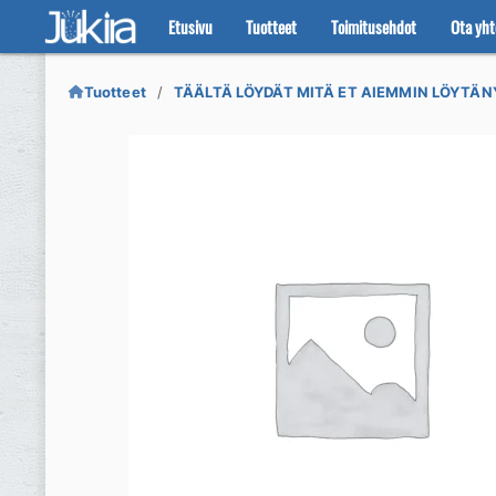
Etusivu
Tuotteet
Toimitusehdot
Ota yht
Siirry
Siirry
navigointiin
sisältöön
Tuotteet
TÄÄLTÄ LÖYDÄT MITÄ ET AIEMMIN LÖYTÄN