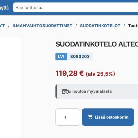
eyttä
Hae tuotteita...
YT
ILMANVAIHTOSUODATTIMET
SUODATINKOTELOT
Tuo
SUODATINKOTELO ALTEC
LVI
8083203
119,28
€
(alv 25,5%)
Ei noutoa myymälästä
SUODATINKOTELO
Lisää ostoskoriin
ALTECH
ASK
200