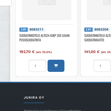
LVI
8083211
LVI
8083204
SUODATINKOTELO ALTECH ASKP 250 ILMAN
SUODATINKOTELO ALTE
PUSSISUODATINTA
SUODATINMATTO
192,70
€
141,00
€
(alv 25,5%)
(alv 2
SUODATINKOTELO
SUODATI
ALTECH
ALTECH
ASKP
ASK
250
250
ILMAN
+
PUSSISUODATINTA
G3
määrä
SUODATI
JUKIRA OY
määrä
Kotimaista luotettavaa LVI-tuotteiden