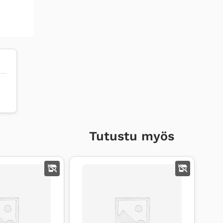
+
G3
SUODATINMATTO
määrä
Tutustu myös