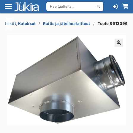
Hae tuotteita...
Siirry
Siirry
navigointiin
sisältöön
, Säleiköt, Katokset
Raitis ja jäteilmalaitteet
Tuote 8613396