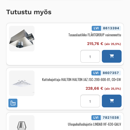
Tutustu myös
LVI
8613394
Tasauslaatikko FLÄKTGROUP vaimennettu
215,76
€
(alv 25,5%)
Tasauslaatikko
FLÄKTGROUP
vaimennettu
määrä
LVI
8607357
Kattohajottaja HALTON HALTON JAZ JSC-200-600-81, CO=SW
228,66
€
(alv 25,5%)
Kattohajottaja
HALTON
HALTON
JAZ
JSC-
200-
LVI
7821038
600-
Ulospuhallushajotin LINDAB HF-630-GALV
81,
CO=SW