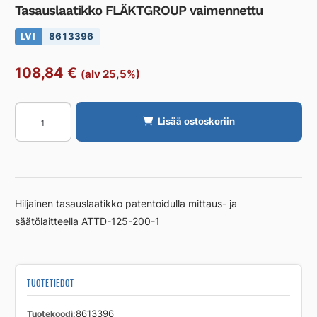
Tasauslaatikko FLÄKTGROUP vaimennettu
LVI
8613396
108,84
€
(alv 25,5%)
Tasauslaatikko
Lisää ostoskoriin
FLÄKTGROUP
vaimennettu
määrä
Hiljainen tasauslaatikko patentoidulla mittaus- ja
säätölaitteella ATTD-125-200-1
TUOTETIEDOT
Tuotekoodi
8613396