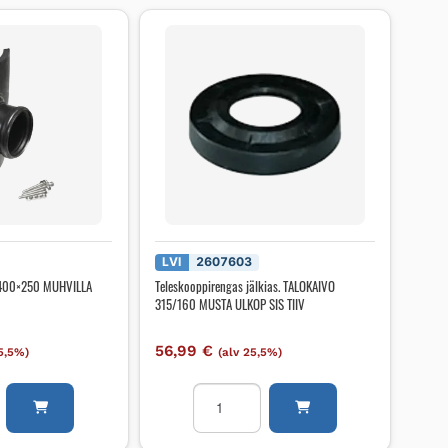
LVI
2607603
 400×250 MUHVILLA
Teleskooppirengas jälkias. TALOKAIVO
315/160 MUSTA ULKOP SIS TIIV
56,99
€
25,5%)
(alv 25,5%)
TTYMÄSATULA
Teleskooppirengas
jälkias.
A
TALOKAIVO