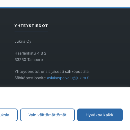
YHTEYSTIEDOT
Jukira Oy
Haarlankatu 4 B 2
33230 Tampere
Yhteydenotot ensisijaisesti sähköpostilla.
Sähköpostiosoite
asiakaspalvelu@jukira.fi
Y-tunnus: 1914565-6
uksia
Vain välttämättömät
Hyväksy kaikki