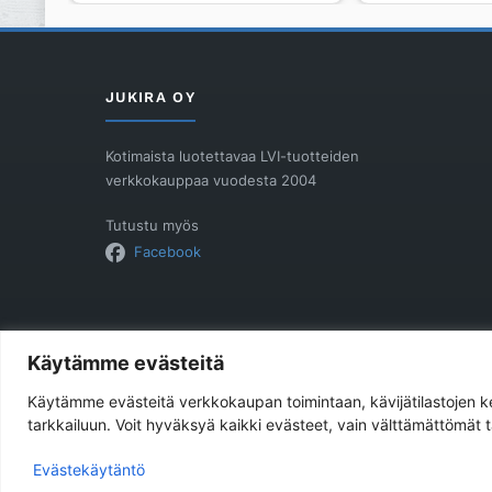
PRO
määrä
400/200
RISTEÄVÄ
määrä
JUKIRA OY
Kotimaista luotettavaa LVI-tuotteiden
verkkokauppaa vuodesta 2004
Tutustu myös
Facebook
Käytämme evästeitä
Käytämme evästeitä verkkokaupan toimintaan, kävijätilastojen
tarkkailuun. Voit hyväksyä kaikki evästeet, vain välttämättömät
Evästekäytäntö