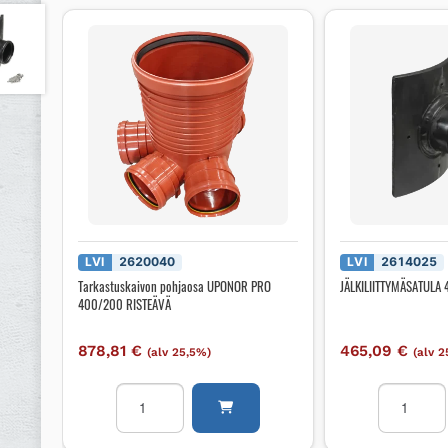
LVI
2620040
LVI
2614025
Tarkastuskaivon pohjaosa UPONOR PRO
JÄLKILIITTYMÄSATULA
400/200 RISTEÄVÄ
878,81
€
465,09
€
(alv 25,5%)
(alv 
Tarkastuskaivon
JÄLKILII
pohjaosa
400x250
UPONOR
MUHVILL