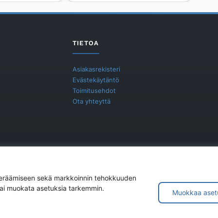
315/160
MUSTA
ULKOP
SIS
TIETOA
TIIV
määrä
Asiakasrekisteri
Evästekäytäntö
Toimitusehdot
Ota yhteyttä
 keräämiseen sekä markkoinnin tehokkuuden
 tai muokata asetuksia tarkemmin.
Muokkaa aset
© 2026 Jukira Oy