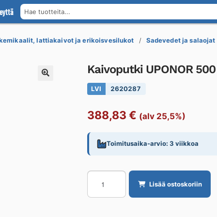
eyttä
Hae tuotteita...
kemikaalit, lattiakaivot ja erikoisvesilukot
Sadevedet ja salaojat
Kaivoputki UPONOR 500
LVI
2620287
388,83
€
(alv 25,5%)
Toimitusaika-arvio: 3 viikkoa
Kaivoputki
Lisää ostoskoriin
UPONOR
500
0,75M