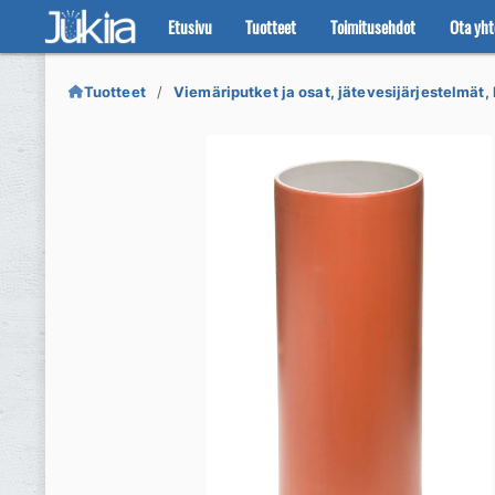
Etusivu
Tuotteet
Toimitusehdot
Ota yht
Siirry
Siirry
navigointiin
sisältöön
Tuotteet
Viemäriputket ja osat, jätevesijärjestelmät, 