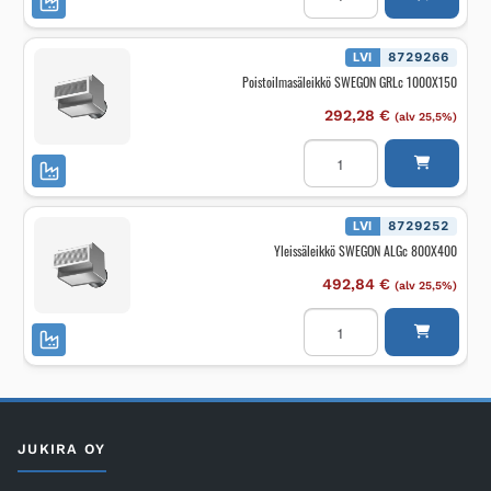
poisto-
siirtoilmal.
SWEGON
FHB
LVI
8729266
600X100
Poistoilmasäleikkö SWEGON GRLc 1000X150
määrä
292,28
€
(alv 25,5%)
Poistoilmasäleikkö
SWEGON
GRLc
1000X150
määrä
LVI
8729252
Yleissäleikkö SWEGON ALGc 800X400
492,84
€
(alv 25,5%)
Yleissäleikkö
SWEGON
ALGc
800X400
määrä
JUKIRA OY