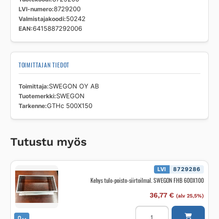
LVI-numero
8729200
Valmistajakoodi
50242
EAN
6415887292006
TOIMITTAJAN TIEDOT
Toimittaja
SWEGON OY AB
Tuotemerkki
SWEGON
Tarkenne
GTHc 500X150
Tutustu myös
LVI
8729286
Kehys tulo-poisto-siirtoilmal. SWEGON FHB 600X100
36,77
€
(alv 25,5%)
Kehys
tulo-