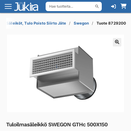
Hae tuotteita...
Siirry
Siirry
navigointiin
sisältöön
Säleiköt, Tulo Poisto Siirto Jäte
Swegon
Tuote 8729200
Tuloilmasäleikkö SWEGON GTHc 500X150