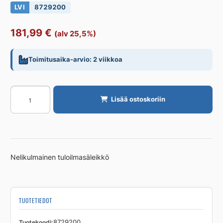
LVI
8729200
181,99
€
(alv 25,5%)
Toimitusaika-arvio: 2 viikkoa
Tuloilmasäleikkö
Lisää ostoskoriin
SWEGON
GTHc
500X150
määrä
Nelikulmainen tuloilmasäleikkö
TUOTETIEDOT
Tuotekoodi
8729200