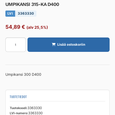
UMPIKANSI 315-KA D400
LVI
3363330
54,89
€
(alv 25,5%)
UMPIKANSI
Lisää ostoskoriin
315-
KA
D400
määrä
Umpikansi 300 D400
TUOTETIEDOT
Tuotekoodi
3363330
LVI-numero
3363330