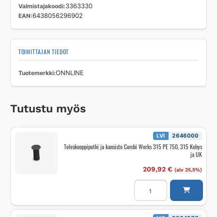
Valmistajakoodi
3363330
EAN
6438056296902
TOIMITTAJAN TIEDOT
Tuotemerkki
ONNLINE
Tutustu myös
LVI
2646000
Teleskooppiputki ja kansisto Combi Works 315 PE 750, 315 Kehys
ja UK
209,92
€
(alv 25,5%)
Teleskooppiputki
ja
kansisto
Combi
Works
315