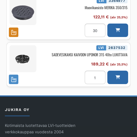
LVI
3364977
PE
Muovikansisto MERIKA 350/315
750,
315
Kehys
122,11
€
(alv 25,5%)
ja
UK
Muovikansisto
määrä
MERIKA
350/315
määrä
LVI
2637532
SADEVESIKANSI KAIVOON UPONOR 315 40tn LUKITTAVA
189,22
€
(alv 25,5%)
SADEVESIKANSI
KAIVOON
UPONOR
315
40tn
LUKITTAVA
määrä
JUKIRA OY
Kotimaista luotettavaa LVI-tuotteiden
verkkokauppaa vuodesta 2004