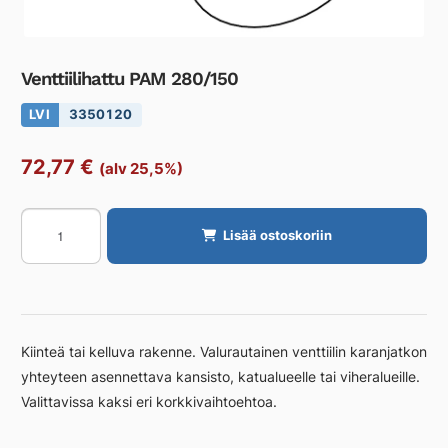
Venttiilihattu PAM 280/150
LVI
3350120
72,77
€
(alv 25,5%)
Venttiilihattu
Lisää ostoskoriin
PAM
280/150
määrä
Kiinteä tai kelluva rakenne. Valurautainen venttiilin karanjatkon
yhteyteen asennettava kansisto, katualueelle tai viheralueille.
Valittavissa kaksi eri korkkivaihtoehtoa.