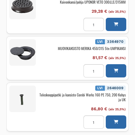
Kaivonkansi/pohja UPONOR VETO 300:LLE/315MM
29,28
€
(alv 25,5%)
Kaivonkansi/pohja
UPONOR
VETO
300:LLE/315MM
määrä
LVI
3364970
MUOVIKANSISTO MERIKA 450/315 5tn UMPIKANSI
81,57
€
(alv 25,5%)
MUOVIKANSISTO
MERIKA
450/315
5tn
UMPIKANSI
määrä
LVI
2646009
Teleskooppiputki ja kansisto Combi Works 160 PE 750, 200 Kehys
ja UK
86,80
€
(alv 25,5%)
Teleskooppiputki
ja
kansisto
Combi
Works