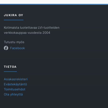
160
PE
750,
200
JUKIRA OY
Kehys
ja
UK
määrä
Kotimaista luotettavaa LVI-tuotteiden
verkkokauppaa vuodesta 2004
Tutustu myös
Facebook
TIETOA
Asiakasrekisteri
Evästekäytäntö
Toimitusehdot
Ota yhteyttä