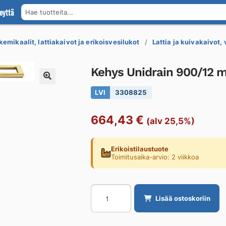
eyttä
Hae tuotteita...
kemikaalit, lattiakaivot ja erikoisvesilukot
Lattia ja kuivakaivot,
Kehys Unidrain 900/12 
LVI
3308825
664,43
€
(alv 25,5%)
Erikoistilaustuote
Toimitusaika-arvio: 2 viikkoa
Kehys
Lisää ostoskoriin
Unidrain
900/12