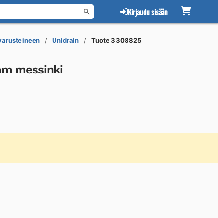
Kirjaudu sisään
 varusteineen
Unidrain
Tuote 3308825
mm messinki