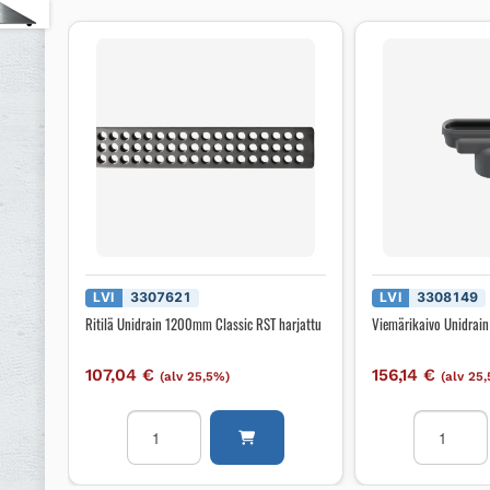
LVI
3307621
LVI
3308149
Ritilä Unidrain 1200mm Classic RST harjattu
Viemärikaivo Unidrain
107,04
€
156,14
€
(alv 25,5%)
(alv 25
Ritilä
Viemärikai
Unidrain
Unidrain
1200mm
linjakaivoll