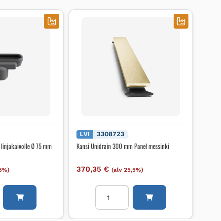
LVI
3308723
 linjakaivolle Ø 75 mm
Kansi Unidrain 300 mm Panel messinki
370,35
€
,5%)
(alv 25,5%)
vo
Kansi
Unidrain
e
300