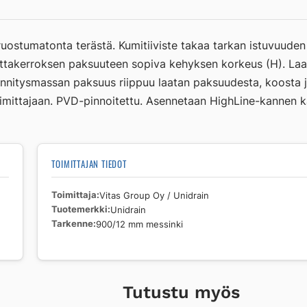
mm
messinki
määrä
 ruostumatonta terästä. Kumitiiviste takaa tarkan istuvuude
aattakerroksen paksuuteen sopiva kehyksen korkeus (H). Laa
iinnitysmassan paksuus riippuu laatan paksuudesta, koosta j
toimittajaan. PVD-pinnoitettu. Asennetaan HighLine-kannen k
TOIMITTAJAN TIEDOT
Toimittaja
Vitas Group Oy / Unidrain
Tuotemerkki
Unidrain
Tarkenne
900/12 mm messinki
Tutustu myös