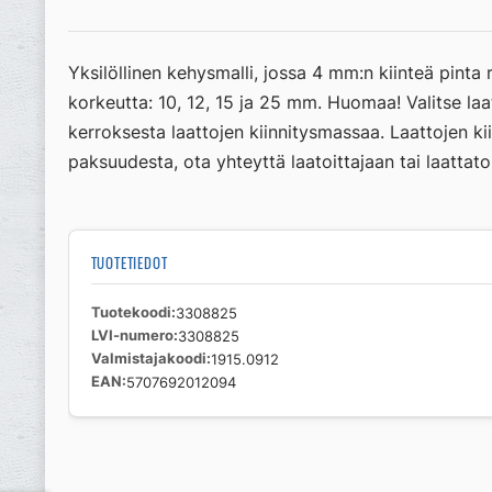
Yksilöllinen kehysmalli, jossa 4 mm:n kiinteä pinta
korkeutta: 10, 12, 15 ja 25 mm. Huomaa! Valitse l
kerroksesta laattojen kiinnitysmassaa. Laattojen k
paksuudesta, ota yhteyttä laatoittajaan tai laatta
TUOTETIEDOT
Tuotekoodi
3308825
LVI-numero
3308825
Valmistajakoodi
1915.0912
EAN
5707692012094