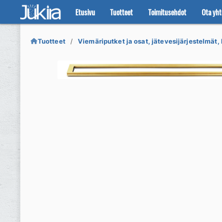
Etusivu
Tuotteet
Toimitusehdot
Ota yht
Siirry
Siirry
navigointiin
sisältöön
Tuotteet
Viemäriputket ja osat, jätevesijärjestelmät, 