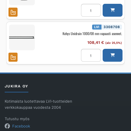
Kansi
Unidrain
300
mm
Panel
messinki
LVI
3308708
määrä
Kehys Unidrain 1000/08 mm vapaasti asennet.
108,41
€
(alv 25,5%)
Kehys
Unidrain
1000/08
mm
vapaasti
asennet.
määrä
JUKIRA OY
Kotimaista luotettavaa LVI-tuotteiden
verkkokauppaa vuodesta 2004
Tutustu myös
Facebook