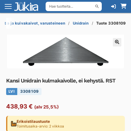
Hae tuotteita...
Siirry
Siirry
navigointiin
sisältöön
Lattia ja kuivakaivot, varusteineen
Unidrain
Tuote 3308109
Kansi Unidrain kulmakaivolle, ei kehystä. RST
LVI
3308109
438,93
€
(alv 25,5%)
Erikoistilaustuote
Toimitusaika-arvio: 2 viikkoa