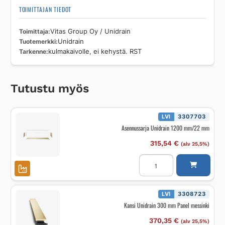
TOIMITTAJAN TIEDOT
Toimittaja
Vitas Group Oy / Unidrain
Tuotemerkki
Unidrain
Tarkenne
kulmakaivolle, ei kehystä. RST
Tutustu myös
LVI
3307703
Asennussarja Unidrain 1200 mm/22 mm
315,54
€
(alv 25,5%)
Asennussarja
Unidrain
1200
mm/22
mm
määrä
LVI
3308723
Kansi Unidrain 300 mm Panel messinki
370,35
€
(alv 25,5%)