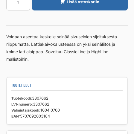
Lisää ostoskoriin
Unidrain
700mm,
takaseinälaippa
RST
määrä
Voidaan asentaa keskelle seinää sivuseinien sijoituksesta
riippumatta. Lattiakaivokalusteessa on yksi seinäliitos ja
kolme lattialaippaa. Soveltuu ClassicLine ja HighLine -
mallistoihin.
TUOTETIEDOT
Tuotekoodi
3307662
LVI-numero
3307662
Valmistajakoodi
1004.0700
EAN
5707692003184