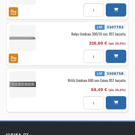
Kehys
Unidrain
800/12
mm
vapaasti
asennet.
LVI
3307793
määrä
Kehys Unidrain 300/10 mm, RST harjattu
326,69
€
(alv 25,5%)
Kehys
Unidrain
300/10
mm,
RST
harjattu
LVI
3308758
määrä
Ritilä Unidrain 600 mm Colum RST harjattu
68,49
€
(alv 25,5%)
Ritilä
Unidrain
600
mm
Colum
RST
harjattu
määrä
JUKIRA OY