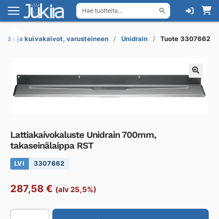
Hae tuotteita...
Siirry
Siirry
navigointiin
sisältöön
Lattia ja kuivakaivot, varusteineen
Unidrain
Tuote 3307662
Lattiakaivokaluste Unidrain 700mm,
takaseinälaippa RST
LVI
3307662
287,58
€
(alv 25,5%)
Lattiakaivokaluste