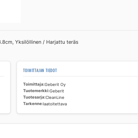
laatoitettava
määrä
.8cm, Yksilöllinen / Harjattu teräs
TOIMITTAJAN TIEDOT
Toimittaja
Geberit Oy
Tuotemerkki
Geberit
Tuotesarja
CleanLine
Tarkenne
laatoitettava