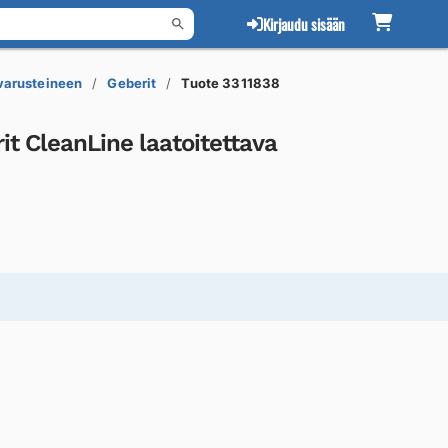
Kirjaudu sisään
 varusteineen
Geberit
Tuote 3311838
it CleanLine laatoitettava