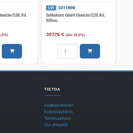
LVI
3311809
leanLine CL80, Rst,
Suihkukouru Geberit CleanLine CL20, Rst,
900mm
307,76
€
5,5%)
(alv 25,5%)
ru
Suihkukouru
Geberit
CleanLine
CL20,
Rst,
900mm
määrä
TIETOA
Asiakasrekisteri
Evästekäytäntö
Toimitusehdot
Ota yhteyttä