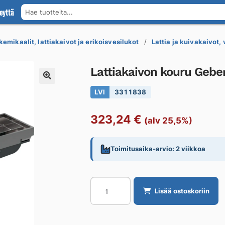
eyttä
Hae tuotteita...
kemikaalit, lattiakaivot ja erikoisvesilukot
Lattia ja kuivakaivot,
Lattiakaivon kouru Geber
LVI
3311838
323,24
€
(alv 25,5%)
Toimitusaika-arvio: 2 viikkoa
Lattiakaivon
Lisää ostoskoriin
kouru
Geberit
CleanLine