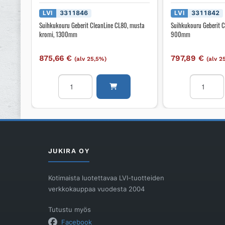
LVI
3311846
LVI
3311842
Suihkukouru Geberit CleanLine CL80, musta
Suihkukouru Geberit C
kromi, 1300mm
900mm
875,66
€
797,89
€
(alv 25,5%)
(alv 2
Suihkukouru
Suihkukou
Geberit
Geberit
CleanLine
CleanLine
CL80,
CL80,
musta
Rst,
kromi,
900mm
1300mm
määrä
JUKIRA OY
määrä
Kotimaista luotettavaa LVI-tuotteiden
verkkokauppaa vuodesta 2004
Tutustu myös
Facebook