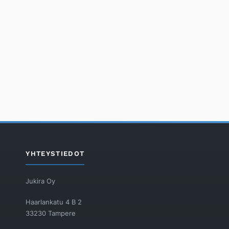
YHTEYSTIEDOT
Jukira Oy
Haarlankatu 4 B 2
33230 Tampere