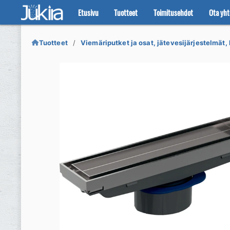
Etusivu
Tuotteet
Toimitusehdot
Ota yht
Siirry
Siirry
navigointiin
sisältöön
Tuotteet
Viemäriputket ja osat, jätevesijärjestelmät, 